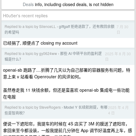
Deals
info, including closed deals, is not hidden
H0u5er's recent replies
Replied to a topic by SilenceLL
giffgaff 拒绝退款了，还有救回余额
7 月 30
›
日
的希望吗
已经捐了, 顺便点了 closing my account
Replied to a topic by gy0624ww
那些 AI 中转平台的盈利逻
2025 年 8 月 30
›
日
辑是什么？
openai-sb 跑路了....折腾了几天以为自己部署的容器服务有问题，特
意上来 v 站看看 Openrouter 的风评如何。
虽然卷走我 11 块钱余额，但还是蛮喜欢 openai-sb 集成电一些功能
在电报
Replied to a topic by SteveRogers
Model Y 长续航刚提，有哪
2025 年 4 月
›
4 日
些是智商税？
便说一下遮阳帘，我提车的时候在 4S 店买了 3M 的膜送了遮阳帘，
拿回来至今都没装，一般我提前几分钟在 App 调节好温度再上车，感