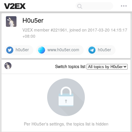
H0u5er
V2EX member #221961, joined on 2017-03-20 14:15:17
+08:00
h0u5er
www.h0u5er.com
h0u5er
Switch topics list
Per H0u5er's settings, the topics list is hidden