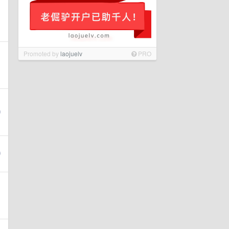
Promoted by
laojuelv
PRO