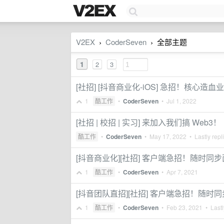
V2EX
CoderSeven
全部主题
›
›
1
2
3
[社招] [抖音商业化-iOS] 急招！核心造
1
酷工作
•
CoderSeven
•
Jul 1, 2022
[社招 | 校招 | 实习] 来加入我们搞 Web3！
酷工作
•
CoderSeven
•
May 17, 2022
• Lastly repl
[抖音商业化][社招] 客户端急招！随时同
1
酷工作
•
CoderSeven
•
Apr 7, 2021
[抖音团队直招][社招] 客户端急招！随
1
酷工作
•
CoderSeven
•
Feb 23, 2021
• Lastl