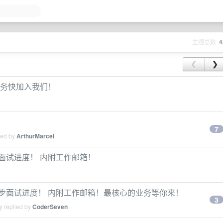
主题总数
4
❮
❯
血业务快加入我们！
7
ied by
ArthurMarcel
步面试进度！ 内附工作邮箱！
时同步面试进度！ 内附工作邮箱！最核心的业务等你来！
3
y replied by
CoderSeven