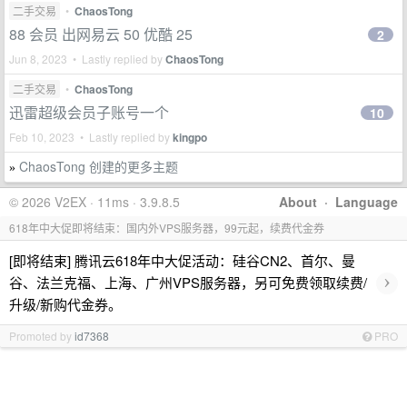
二手交易
•
ChaosTong
88 会员 出网易云 50 优酷 25
2
Jun 8, 2023 • Lastly replied by
ChaosTong
二手交易
•
ChaosTong
迅雷超级会员子账号一个
10
Feb 10, 2023 • Lastly replied by
kingpo
ChaosTong 创建的更多主题
»
© 2026 V2EX · 11ms · 3.9.8.5
About
·
Language
618年中大促即将结束：国内外VPS服务器，99元起，续费代金券
[即将结束] 腾讯云618年中大促活动：硅谷CN2、首尔、曼
›
谷、法兰克福、上海、广州VPS服务器，另可免费领取续费/
升级/新购代金券。
Promoted by
id7368
PRO