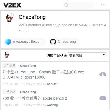
ChaosTong
V2EX member #109377, joined on 2015-04-06 10:56:14
+08:00
www.easyulife.com
ChaosTong
切换主题列表
二手交易
•
ChaosTong
升个堂+1, Youtube、Spotify 贩子+坛友(QQ wx:
8
UKCATM, @goprhz6066)
Nov 30, 2023 • Lastly replied by
SenLief
二手交易
•
ChaosTong
700 收一个教育优惠的 apple pencil 2
1
Sep 15, 2023 • Lastly replied by
wodong