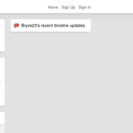
Home
Sign Up
Sign In
Bryce23's recent timeline updates
4