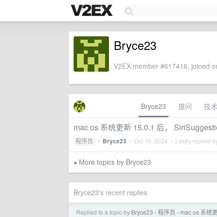
Bryce23
V2EX member #617416, joined on
Bryce23
提问
技
mac os 系统更新 15.0.1 后， SiriSugges
程序员
•
Bryce23
•
Oct 10, 2024
• Lastly replied 
More topics by Bryce23
»
Bryce23's recent replies
Replied to a topic by
Bryce23
程序员
mac os 系统更新
›
›