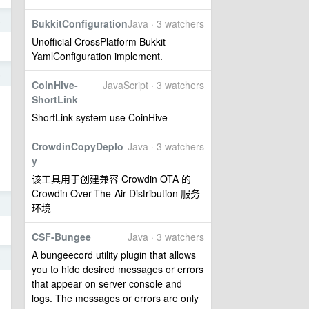
8
BukkitConfiguration
Java · 3 watchers
Unofficial CrossPlatform Bukkit
YamlConfiguration implement.
6
CoinHive-
JavaScript · 3 watchers
ShortLink
ShortLink system use CoinHive
CrowdinCopyDeplo
Java · 3 watchers
y
该工具用于创建兼容 Crowdin OTA 的
Crowdin Over-The-Air Distribution 服务
4
环境
CSF-Bungee
Java · 3 watchers
A bungeecord utility plugin that allows
3
you to hide desired messages or errors
that appear on server console and
logs. The messages or errors are only