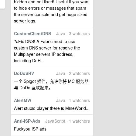
hidden and not fixed! Useful if you want
to hide errors or messages that spam
the server console and get huge sized
server logs.
CustomClientDNS
Java · 3 watchers
🔧Fix DNS! A Fabric mod to use
custom DNS server for resolve the
Multiplayer servers IP address,
including DoH.
DoDoSRV
Java · 2 watchers
一个 Spigot 插件，允许你将 MC 服务器
与 DoDo 互联起来。
AlertMW
Java · 1 watchers
Alert stupid player there is MineWorld...
Anti-ISP-Ads
JavaScript · 1 watchers
Fuckyou ISP ads