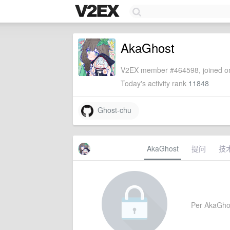
AkaGhost
V2EX member #464598, joined on
Today's activity rank
11848
Ghost-chu
AkaGhost
提问
技
Per AkaGhost