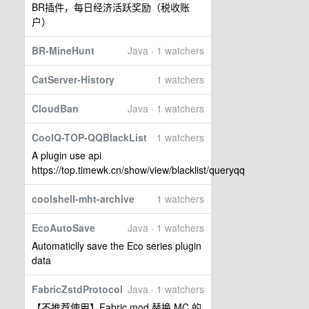
BR插件，每日经济活跃奖励（税收账
户）
BR-MineHunt
Java · 1 watchers
CatServer-History
1 watchers
CloudBan
Java · 1 watchers
CoolQ-TOP-QQBlackList
1 watchers
A plugin use api
https://top.timewk.cn/show/view/blacklist/queryqq
coolshell-mht-archive
1 watchers
EcoAutoSave
Java · 1 watchers
Automaticlly save the Eco series plugin
data
FabricZstdProtocol
Java · 1 watchers
【不推荐使用】Fabric mod 替换 MC 的