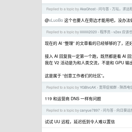
Replied to a topic by
AkaGhost
问与答
万坛，求远
›
›
@
xLuoBo
这个也要人在旁边才能用吧，没办法
Replied to a topic by
lilililili2020
程序员
v2ex 应
›
›
现在的 AI “整理” 的文章看的已经够够的了，还
接入 AI 回复我一定第一个跑，既然都是看 AI 
我在 V2 活动是为和人类交流，不是和 GPU 
这是属于 “创意工作者们的社区”。
Replied to a topic by
YGBlvcAK
宽带症候群
陕西电信
›
›
119 和运营商 DNS 一样有问题
Replied to a topic by
canyue7897
问与答
向日葵远
›
›
试试 UU 远程，延迟低到令人难以置信