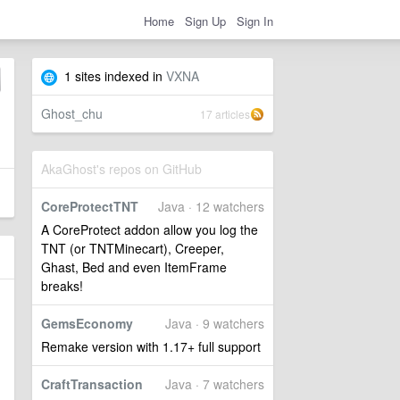
Home
Sign Up
Sign In
1 sites indexed in
VXNA
Ghost_chu
17 articles
AkaGhost's repos on GitHub
CoreProtectTNT
Java · 12 watchers
A CoreProtect addon allow you log the
TNT (or TNTMinecart), Creeper,
Ghast, Bed and even ItemFrame
breaks!
GemsEconomy
Java · 9 watchers
Remake version with 1.17+ full support
CraftTransaction
Java · 7 watchers