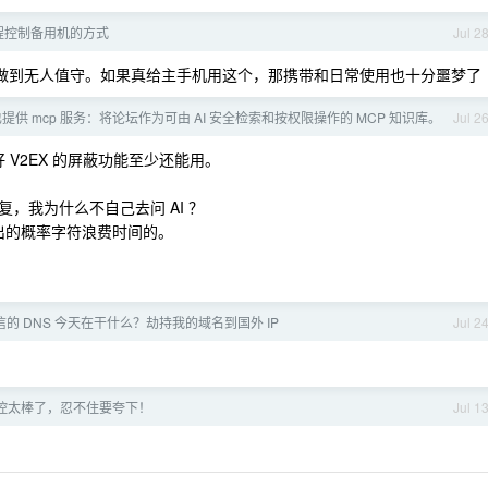
程控制备用机的方式
Jul 2
做到无人值守。如果真给主手机用这个，那携带和日常使用也十分噩梦了
该也提供 mcp 服务：将论坛作为可由 AI 安全检索和按权限操作的 MCP 知识库。
Jul 2
好 V2EX 的屏蔽功能至少还能用。
回复，我为什么不自己去问 AI ？
输出的概率字符浪费时间的。
的 DNS 今天在干什么？劫持我的域名到国外 IP
Jul 2
控太棒了，忍不住要夸下！
Jul 1