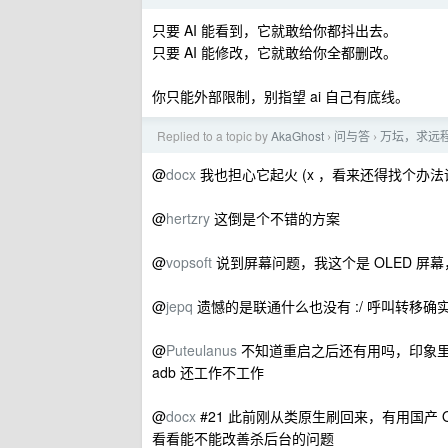
只要 AI 能看到，它就敢给你都抖出去。
只要 AI 能修改，它就敢给你全都删改。
你只能外部限制，别指望 ai 自己有底线。
Replied to a topic by
AkaGhost
问与答
万坛，求远
›
›
@
docx
我也担心它起火 (x ，看来还得找个办
@
hertzry
这倒是个不错的方案
@
vopsoft
说到屏幕问题，我这个是 OLED 屏
@
jepq
遗憾的是联通什么也没有 :/ 呼叫转移
@
Puteulanus
不知道重启之后还有用吗，印象里好
adb 还工作不工作
@
docx
#21 此前刚从类原生刷回来，有用国产 O
看看能不能改善杀后台的问题