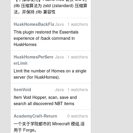
zlib 压缩算法为 zstd (zstandard) 压缩算
法，并保持 zlib 兼容性
HuskHomesBackFix
Java · 1 watchers
This plugin restored the Essentials
experience of /back command in
HuskHomes
HuskHomesPerServ
Java · 1 watchers
erLimit
Limit the number of Homes on a single
server (for HuskHomes).
ItemVoid
Java · 1 watchers
Item Void Hopper, scan, save and
search all discovered NBT items
AcademyCraft-Return
0 watchers
一个关于学院都市的 Minecraft 模组,适
用于 Forge。