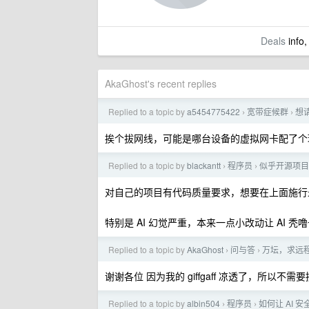
Deals
info,
AkaGhost's recent replies
Replied to a topic by
a5454775422
宽带症候群
想
›
›
挨个拔网线，可能是哪台设备的虚拟网卡配了个
Replied to a topic by
blackantt
程序员
似乎开源项目
›
›
对自己的项目有代码质量要求，想要在上面施行最
特别是 AI 幻觉严重，本来一点小改动让 AI 
Replied to a topic by
AkaGhost
问与答
万坛，求远
›
›
谢谢各位 因为我的 giffgaff 凉透了，所以不
Replied to a topic by
albin504
程序员
如何让 AI
›
›