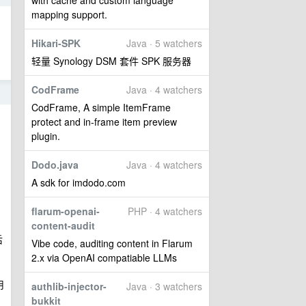
with cache and custom language
mapping support.
Hikari-SPK
Java · 5 watchers
轻量 Synology DSM 套件 SPK 服务器
CodFrame
Java · 4 watchers
8
CodFrame, A simple ItemFrame
protect and in-frame item preview
plugin.
Dodo.java
Java · 4 watchers
A sdk for imdodo.com
flarum-openai-
PHP · 4 watchers
content-audit
后
Vibe code, auditing content in Flarum
2.x via OpenAI compatiable LLMs
用
authlib-injector-
Java · 3 watchers
bukkit