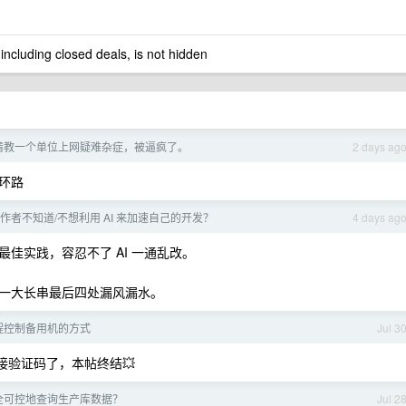
 including closed deals, is not hidden
请教一个单位上网疑难杂症，被逼疯了。
2 days ag
环路
作者不知道/不想利用 AI 来加速自己的开发？
4 days ag
佳实践，容忍不了 AI 一通乱改。
秃噜一大长串最后四处漏风漏水。
程控制备用机的方式
Jul 3
需要接验证码了，本帖终结💥
 安全可控地查询生产库数据？
Jul 2