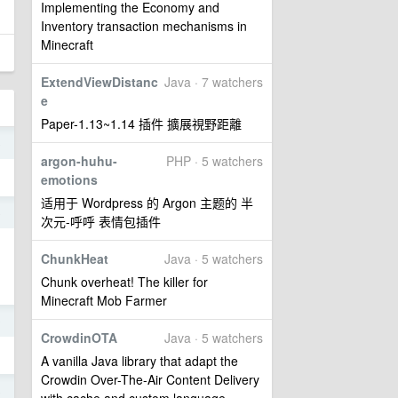
Implementing the Economy and
Inventory transaction mechanisms in
Minecraft
ExtendViewDistanc
Java · 7 watchers
e
Paper-1.13~1.14 插件 擴展視野距離
o
argon-huhu-
PHP · 5 watchers
emotions
适用于 Wordpress 的 Argon 主题的 半
o
次元-呼呼 表情包插件
ChunkHeat
Java · 5 watchers
Chunk overheat! The killer for
Minecraft Mob Farmer
0
CrowdinOTA
Java · 5 watchers
A vanilla Java library that adapt the
Crowdin Over-The-Air Content Delivery
8