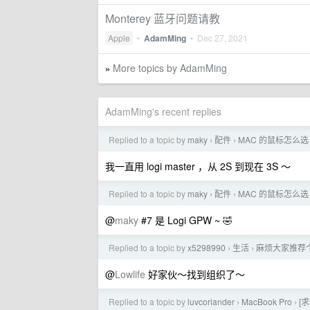
Monterey 蓝牙问题请教
Apple
•
AdamMing
•
Dec 27, 2021
More topics by AdamMing
»
AdamMing's recent replies
Replied to a topic by
maky
配件
MAC 的鼠标怎么选
›
›
我一直用 logi master ，从 2S 到现在 3S ～
Replied to a topic by
maky
配件
MAC 的鼠标怎么选
›
›
@
maky
#7 是 Logi GPW ~ 🤣
Replied to a topic by
x5298990
生活
麻烦大家推荐个
›
›
@
Lowlife
好家伙～找到组织了～
Replied to a topic by
luvcoriander
MacBook Pro
[求
›
›