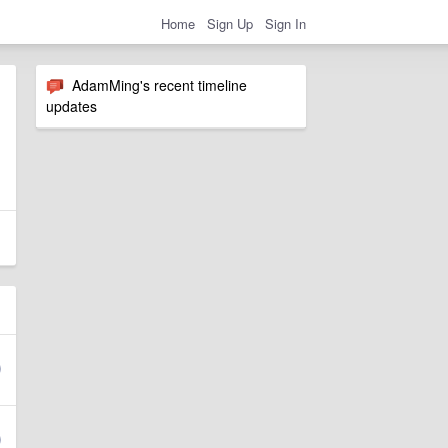
Home
Sign Up
Sign In
AdamMing's recent timeline
updates