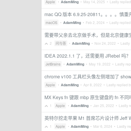
Apple
•
AdamMing
•
May 14, 2025
• Lastly replie
mac QQ 版本 6.9.25-20811。。。。
macOS
•
AdamMing
•
Feb 2, 2024
• Lastly replie
需要带父亲去北京做手术，但是北京健康宝
2
问与答
•
AdamMing
•
Nov 24, 2022
• Lastly 
IDEA 2022.1.1 了，还需要用 JRebel 吗？
JetBrains
•
AdamMing
•
May 19, 2022
• Lastly rep
chrome v100 工具栏头像左侧增加了 show s
Apple
•
AdamMing
•
Apr 8, 2022
• Lastly replied 
MX Keys fn 键跟 mbp 原生键盘的 fn 不
1
Apple
•
AdamMing
•
Jan 25, 2022
• Lastly r
英特尔挖走苹果 M1 首席芯片设计师 Jeff Wi
1
Apple
•
AdamMing
•
Mar 6, 2024
• Lastly re