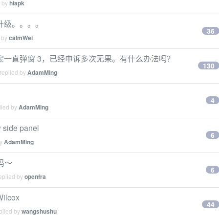
d by
hiapk
慎重升级。。。。
36
d by
calmWei
一直弹窗 3，已经申诉多次无果。有什么办法吗？
130
replied by
AdamMing
4
lied by
AdamMing
ide panel
6
by
AdamMing
同吗～
6
eplied by
openfra
lcox
44
plied by
wangshushu