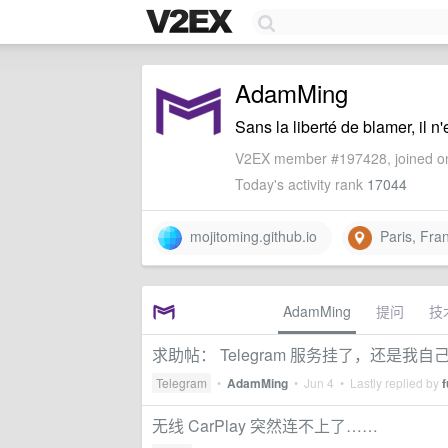
AdamMing
Sans la liberté de blamer, il n'
V2EX member #197428, joined on
Today's activity rank
17044
mojitoming.github.io
Paris, Fra
AdamMing
提问
技
求助帖： Telegram 服务挂了，还是我自
Telegram
•
AdamMing
•
Jun 4
• Lastly replied by
f
无线 CarPlay 突然连不上了……