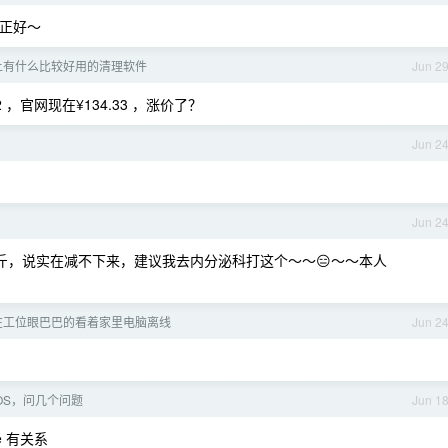
屏正好～
S 上有什么比较好用的清理软件
Jun 2
，官网现在¥134.33 ，涨价了？
Jun 2
Jun 2
 斤，说实在减不下来，建议我去内分泌科打这个～～😑～～本人
在工位眼巴巴的看着家里电脑离线
Jun 2
cOS，问几个问题
Jun 1
me 有关系