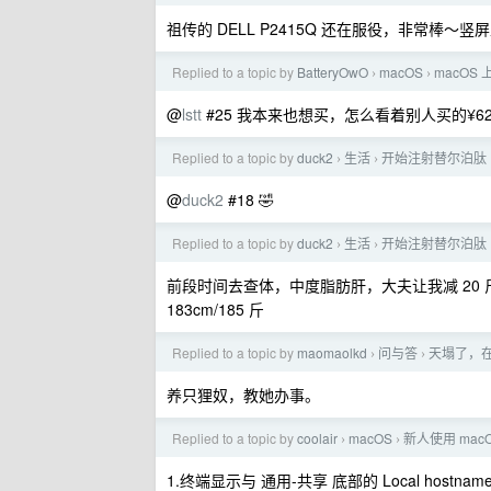
祖传的 DELL P2415Q 还在服役，非常棒～竖
Replied to a topic by
BatteryOwO
macOS
macO
›
›
@
lstt
#25 我本来也想买，怎么看着别人买的¥62 
Replied to a topic by
duck2
生活
开始注射替尔泊肽
›
›
@
duck2
#18 🤣
Replied to a topic by
duck2
生活
开始注射替尔泊肽
›
›
前段时间去查体，中度脂肪肝，大夫让我减 20
183cm/185 斤
Replied to a topic by
maomaolkd
问与答
天塌了，
›
›
养只狸奴，教她办事。
Replied to a topic by
coolair
macOS
新人使用 ma
›
›
1.终端显示与 通用-共享 底部的 Local hostna