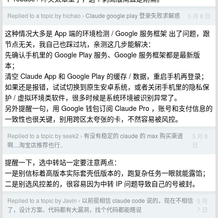
Replied to a topic by hichao
Claude google play 登录失败求解惑
5 月 8 日
›
这种情况大多是 App 端的环境检测 / Google 服务框架 出了问题，跟
节点无关，我自己也踩过坑，亲测这几步能解决：
先确认手机里的 Google Play 服务、Google 服务框架都是最新版
本；
清空 Claude App 和 Google Play 的缓存 / 数据，重启手机再登录；
如果还是报错，试试切换到原生安卓系统，或者关闭手机里的隐私保
护 / 虚拟环境类软件，很多时候是系统环境被识别异常了。
另外提醒一句，用 Google 钱包订阅 Claude Pro ，账号和支付信息的
一致性也很关键，别用跨区太夸张的卡，不然容易被风控。
Replied to a topic by seek2
有没有稳定的 claude 的 max 购买渠道
5 月 8
›
日
啊....淘宝店推荐也行..
提醒一下，选中转站一定要注意两点：
一是别信标着高版本实际套壳低版本的，跑复杂任务一眼就能露馅；
二是别选风控差的，很容易因为中转 IP 问题导致自己的号被封。
Replied to a topic by Javin
以前挺相信 claude code 说的，现在不相信
5 月
›
7 日
了，设计方案、代码都有大漏洞，找个代码都能瞎说