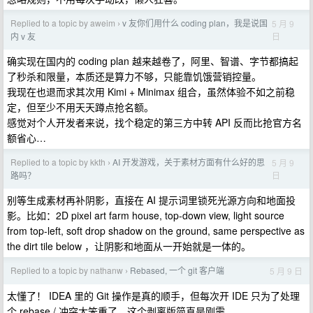
Replied to a topic by aweim
v 友你们用什么 coding plan，我是说国
5 月 9
›
日
内 v 友
确实现在国内的 coding plan 越来越卷了，阿里、智谱、字节都搞起
了秒杀和限量，本质还是算力不够，只能靠饥饿营销控量。
我现在也退而求其次用 Kimi + Minimax 组合，虽然体验不如之前稳
定，但至少不用天天蹲点抢名额。
感觉对个人开发者来说，找个稳定的第三方中转 API 反而比抢官方名
额省心…
Replied to a topic by kkth
AI 开发游戏，关于素材方面有什么好的思
5 月 9
›
日
路吗？
别等生成素材再补阴影，直接在 AI 提示词里锁死光源方向和地面投
影。比如：2D pixel art farm house, top-down view, light source
from top-left, soft drop shadow on the ground, same perspective as
the dirt tile below ，让阴影和地面从一开始就是一体的。
Replied to a topic by nathanw
Rebased, 一个 git 客户端
5 月 9 日
›
太懂了！ IDEA 里的 Git 操作是真的顺手，但每次开 IDE 只为了处理
个 rebase / 冲突太笨重了，这个剥离版简直是刚需。