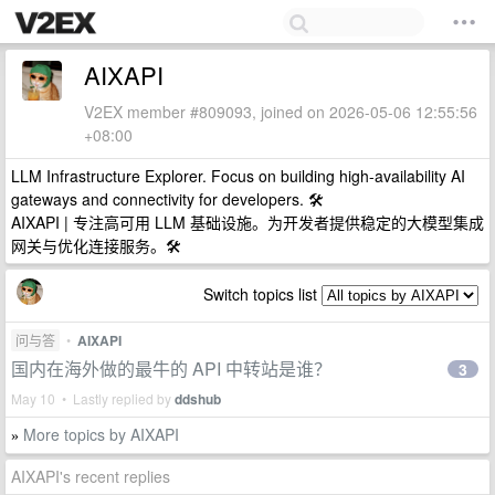
AIXAPI
V2EX member #809093, joined on 2026-05-06 12:55:56
+08:00
LLM Infrastructure Explorer. Focus on building high-availability AI
gateways and connectivity for developers. 🛠️
AIXAPI | 专注高可用 LLM 基础设施。为开发者提供稳定的大模型集成
网关与优化连接服务。🛠️
Switch topics list
问与答
•
AIXAPI
国内在海外做的最牛的 API 中转站是谁？
3
May 10 • Lastly replied by
ddshub
More topics by AIXAPI
»
AIXAPI's recent replies