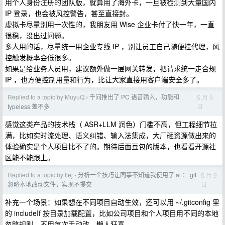
用个人身份注册的团队版，就算用了海外卡，一旦被检测到大量国内
IP 登录，也会被风控警告，甚至直接封。
虚拟卡尽量别用一次性的，我朋友用 Wise 企业卡付了快一年，一直
很稳，没出过问题。
多人用的话，尽量统一用企业专线 IP ，别让员工自己随便挂代理，风
控触发概率会低很多。
如果是给业务人员用，建议额外做一层网关转发，把请求统一走合规
IP ，也方便控制用量和行为，比让大家直接用客户端安全多了。
Replied to a topic by MuyuQ
千问推出了 PC 语音输入，功能和
5 月 9
›
日
typeless 差不多
感觉这类产品的技术栈（ ASR+LLM 润色）门槛不高，但工程细节拉
满，比如实时流处理、语义纠错、输入法集成，大厂砸资源做出来的
体验确实是个人项目比不了的。期待后面豆包的版本，也看看开源社
区能不能跟上。
Replied to a topic by llej
分析一个技巧让同事不知道我使用了 ai ： git
5 月 9
›
日
忽略本地改动文件，实现不提交
补充一个场景：如果想在不同项目自动生效，还可以用 ~/.gitconfig 里
的 includeIf 按目录加载配置，比如公司项目和个人项目用不同的本地
忽略规则，不用每次手动改，懒人狂喜。