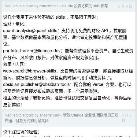
Replied to a topic by csfreshman
claude 投资方面的 skill 推荐
5 月 9 日
›
说几个我用下来体验不错的 skills ，不局限于理财：
理财 / 量化：
quant-analysis@quant-skills：支持调用免费的财经 API ，拉取股
票、基金数据做基本面和量化分析，适合做定投策略和资产配置建
议。
portfolio-tracker@finance-dev：能帮你整理多平台资产，自动生成资
产分布、风险敞口报告，对做家庭资产规划很实用。
效率 / 内容：
web-search@browser-skills：比自带的搜索更稳定，能直接抓取财经
新闻、财报信息做分析，做复盘的时候不用手动找资料了。
obsidian-publisher@obsidian-tools：配合你的 Vercel 方案，也可以
把复盘笔记直接发布成静态页面，多一个展示渠道。
楼主的玩法给了我新灵感，准备也试试把交易复盘自动化，等你后续
更新体验！
Replied to a topic by sheenshuay
请教 Claude 企业版/团队版的正规
5 月 9
›
日
开通、付款方式和封号风险
说个踩过坑的经验：