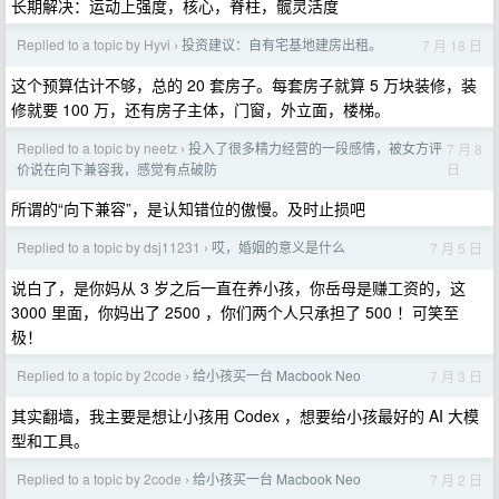
长期解决：运动上强度，核心，脊柱，髋灵活度
Replied to a topic by Hyvi
投资建议：自有宅基地建房出租。
7 月 18 日
›
这个预算估计不够，总的 20 套房子。每套房子就算 5 万块装修，装
修就要 100 万，还有房子主体，门窗，外立面，楼梯。
Replied to a topic by neetz
投入了很多精力经营的一段感情，被女方评
7 月 8
›
日
价说在向下兼容我，感觉有点破防
所谓的“向下兼容”，是认知错位的傲慢。及时止损吧
Replied to a topic by dsj11231
哎，婚姻的意义是什么
7 月 5 日
›
说白了，是你妈从 3 岁之后一直在养小孩，你岳母是赚工资的，这
3000 里面，你妈出了 2500 ，你们两个人只承担了 500 ！可笑至
极！
Replied to a topic by 2code
给小孩买一台 Macbook Neo
7 月 3 日
›
其实翻墙，我主要是想让小孩用 Codex ，想要给小孩最好的 AI 大模
型和工具。
Replied to a topic by 2code
给小孩买一台 Macbook Neo
7 月 2 日
›