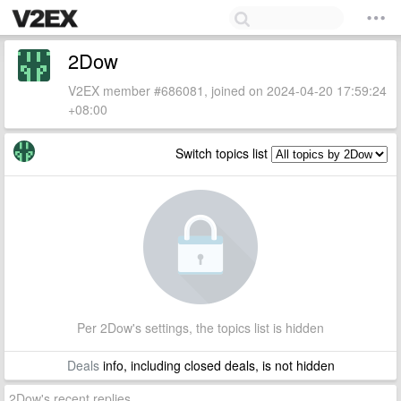
2Dow
V2EX member #686081, joined on 2024-04-20 17:59:24
+08:00
Switch topics list
Per 2Dow's settings, the topics list is hidden
Deals
info, including closed deals, is not hidden
2Dow's recent replies