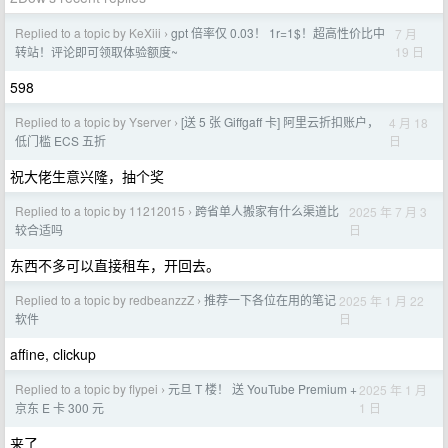
Replied to a topic by KeXiii
gpt 倍率仅 0.03！ 1r=1$！超高性价比中
7 月
›
19 日
转站！评论即可领取体验额度~
598
Replied to a topic by Yserver
[送 5 张 Giffgaff 卡] 阿里云折扣账户，
4 月 18
›
日
低门槛 ECS 五折
祝大佬生意兴隆，抽个奖
Replied to a topic by 11212015
跨省单人搬家有什么渠道比
2025 年 7 月 3
›
日
较合适吗
东西不多可以直接租车，开回去。
Replied to a topic by redbeanzzZ
推荐一下各位在用的笔记
2025 年 1 月 22
›
日
软件
affine, clickup
Replied to a topic by flypei
元旦 T 楼！ 送 YouTube Premium +
2025 年 1 月
›
1 日
京东 E 卡 300 元
来了