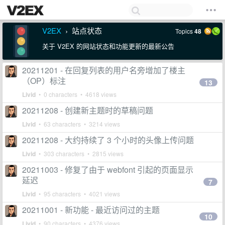
V2EX
站点状态
Topics
48
›
关于 V2EX 的网站状态和功能更新的最新公告
20211201 - 在回复列表的用户名旁增加了楼主
（OP）标注
13
Livid
• 0 characters • 4618 views
20211208 - 创建新主题时的草稿问题
Livid
• 63 characters • 3214 views
20211208 - 大约持续了 3 个小时的头像上传问题
Livid
• 303 characters • 2815 views
20211003 - 修复了由于 webfont 引起的页面显示
延迟
7
Livid
• 95 characters • 4021 views
20211001 - 新功能 - 最近访问过的主题
10
Livid
• 90 characters • 4376 views