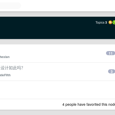
Topics
3
11
hexian
是设计如此吗？
3
tleFifth
4 people have favorited this nod