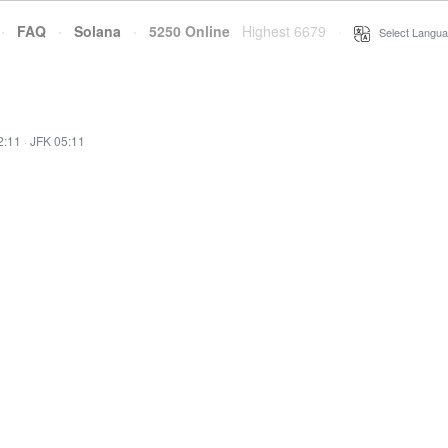
·
FAQ
·
Solana
·
5250 Online
Highest 6679
·
Select Langua
2:11
·
JFK 05:11