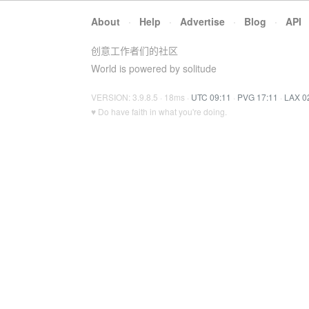
About
·
Help
·
Advertise
·
Blog
·
API
创意工作者们的社区
World is powered by solitude
VERSION: 3.9.8.5 · 18ms ·
UTC 09:11
·
PVG 17:11
·
LAX 0
♥ Do have faith in what you're doing.