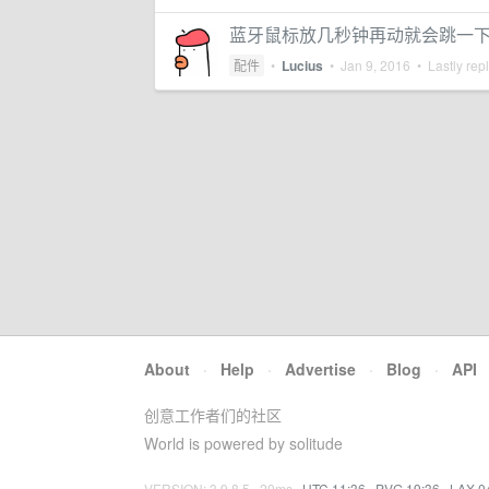
蓝牙鼠标放几秒钟再动就会跳一下
配件
•
Lucius
•
Jan 9, 2016
• Lastly rep
About
·
Help
·
Advertise
·
Blog
·
API
创意工作者们的社区
World is powered by solitude
VERSION: 3.9.8.5 · 20ms ·
UTC 11:36
·
PVG 19:36
·
LAX 0