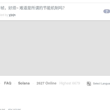
帧，好烦~ 难道是所谓的节能机制吗？
7
lied by
yjxjn
·
FAQ
·
Solana
·
2627 Online
Highest 6679
·
Select Langua
4:36
·
JFK 07:36