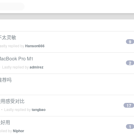
键不太灵敏
9
stly replied by
Hanson666
Book Pro M1
2
 Lastly replied by
admirez
标推荐吗
的使用感受对比
17
• Lastly replied by
tangbao
很好用
1
plied by
Niphor