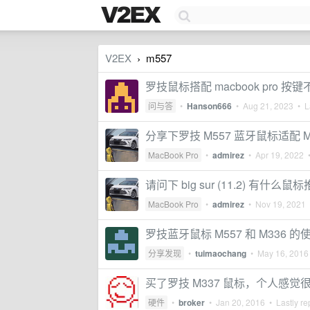
V2EX
m557
›
罗技鼠标搭配 macbook pro 按
问与答
•
Hanson666
•
Aug 21, 2023
• La
分享下罗技 M557 蓝牙鼠标适配 Mac
MacBook Pro
•
admirez
•
Apr 19, 2022
•
请问下 big sur (11.2) 有什么鼠
MacBook Pro
•
admirez
•
Nov 19, 2021
罗技蓝牙鼠标 M557 和 M336 
分享发现
•
tuimaochang
•
May 16, 2016
买了罗技 M337 鼠标，个人感觉
硬件
•
broker
•
Jan 20, 2016
• Lastly re