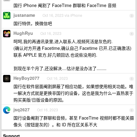
国行 iPhone 阉割了 FaceTime 群聊和 FaceTime 音频
justaname
Oct 16, 2023 via iPhone
3
国行特供，换微信吧
HughRyu
Oct 16, 2023
4
呵呵,我的再通讯录里,进入联系人,视频死活是灰色的.
(确认对方开通 Facetime,确认自己 Facetime 已开,已正确激活)
联系 APPLE 官方,好几顿回访,也说些没用的.
到现在半个月了,还没解决....估计是没办法了........
HeyBoy2077
Oct 16, 2023
5
国行在软件层面阉割屏蔽了相应功能，如果想使用相关功能。唯
一解决方式就是更换非国行的设备，这也是我为什么一直热衷于
购买美版/日版设备的原因。
jsq2627
Oct 16, 2023
6
国行设备阉割了群聊和音频，甚至 FaceTime 视频时都不能关摄
像头（按钮是灰的）。和 ID 所在区关系不大
Support