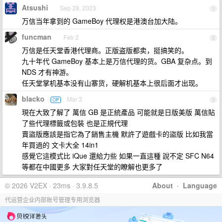
Atsushi
Sep 28, 2023
1
万信当年拿到的 GameBoy 代理权是港澳台加大陆。
funcman
Feb 2
2
万信是任天堂香港代理商。正版盗版都卖，挺搞笑的。
九十年代 GameBoy 基本上是万信代理的货。GBA 复杂点。到
NDS 才有神游。
任天堂掌机基本没有山寨货，硬解机基本上很后面才出现。
blacko
Mar 3
OP
3
現在大致了解了 萬信 GB 是正統產品 可能就是日版美版 萬信貼
了些代理標籤或包裝 也是正規代理
賣盜版應該是指它為了銷售主機 默許了遊戲卡的盜版 比如我當
年買過的 文卡大全 14in1
感覺它這模式比 iQue 還給力些 如果一直這種 說不定 SFC N64
等都在中國更多 大家對任天堂的瞭解也更多了
© 2026 V2EX · 23ms · 3.9.8.5
About
·
Language
代运营企业内部账号管理专用浏览器