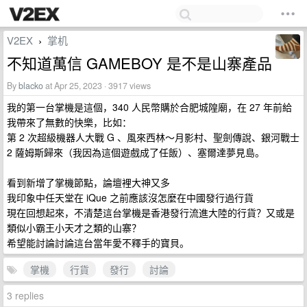
V2EX
掌机
›
不知道萬信 GAMEBOY 是不是山寨產品
By
blacko
at Apr 25, 2023 · 3917 views
我的第一台掌機是這個，340 人民幣購於合肥城隍廟，在 27 年前給
我帶來了無數的快樂，比如：
第 2 次超級機器人大戰 G 、風來西林～月影村、聖劍傳說、銀河戰士
2 薩姆斯歸來（我因為這個遊戲成了任飯）、塞爾達夢見島。
看到新增了掌機節點，論壇裡大神又多
我印象中任天堂在 iQue 之前應該沒怎麼在中國發行過行貨
現在回想起來，不清楚這台掌機是香港發行流進大陸的行貨？又或是
類似小霸王小天才之類的山寨？
希望能討論討論這台當年愛不釋手的寶貝。
掌機
行貨
發行
討論
3 replies