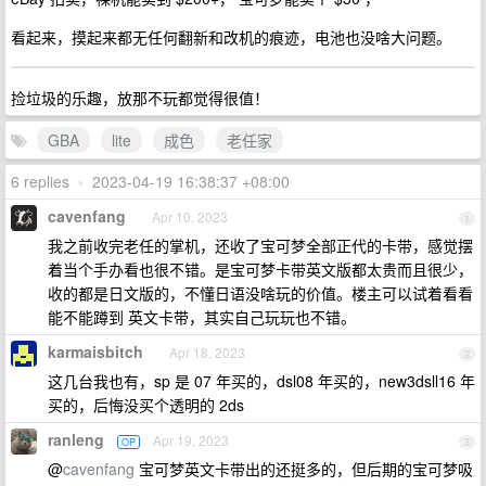
看起来，摸起来都无任何翻新和改机的痕迹，电池也没啥大问题。
捡垃圾的乐趣，放那不玩都觉得很值！
GBA
lite
成色
老任家
6 replies
•
2023-04-19 16:38:37 +08:00
cavenfang
Apr 10, 2023
1
我之前收完老任的掌机，还收了宝可梦全部正代的卡带，感觉摆
着当个手办看也很不错。是宝可梦卡带英文版都太贵而且很少，
收的都是日文版的，不懂日语没啥玩的价值。楼主可以试着看看
能不能蹲到 英文卡带，其实自己玩玩也不错。
karmaisbitch
Apr 18, 2023
2
这几台我也有，sp 是 07 年买的，dsl08 年买的，new3dsll16 年
买的，后悔没买个透明的 2ds
ranleng
Apr 19, 2023
OP
3
@
cavenfang
宝可梦英文卡带出的还挺多的，但后期的宝可梦吸