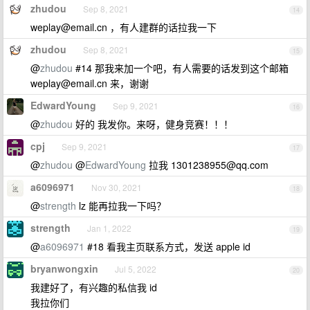
zhudou
Sep 8, 2021
14
weplay@email.cn
，有人建群的话拉我一下
zhudou
Sep 8, 2021
15
@
zhudou
#14 那我来加一个吧，有人需要的话发到这个邮箱
weplay@email.cn
来，谢谢
EdwardYoung
Sep 9, 2021
16
@
zhudou
好的 我发你。来呀，健身竞赛！！！
cpj
Sep 9, 2021
17
@
zhudou
@
EdwardYoung
拉我
1301238955@qq.com
a6096971
Nov 30, 2021
18
@
strength
lz 能再拉我一下吗？
strength
Jan 1, 2022
19
@
a6096971
#18 看我主页联系方式，发送 apple id
bryanwongxin
Jul 5, 2022
20
我建好了，有兴趣的私信我 id
我拉你们