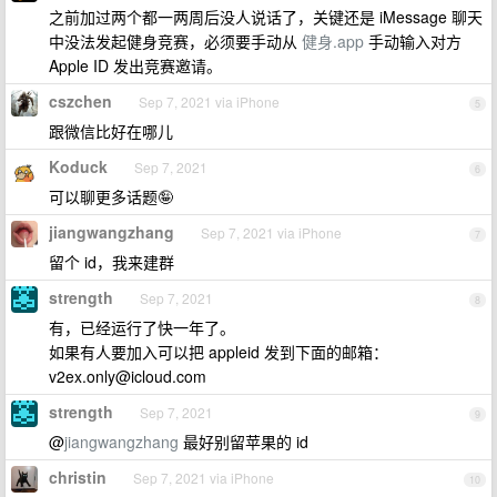
之前加过两个都一两周后没人说话了，关键还是 iMessage 聊天
中没法发起健身竞赛，必须要手动从
健身.app
手动输入对方
Apple ID 发出竞赛邀请。
cszchen
Sep 7, 2021 via iPhone
5
跟微信比好在哪儿
Koduck
Sep 7, 2021
6
可以聊更多话题🤪
jiangwangzhang
Sep 7, 2021 via iPhone
7
留个 id，我来建群
strength
Sep 7, 2021
8
有，已经运行了快一年了。
如果有人要加入可以把 appleid 发到下面的邮箱：
v2ex.only@icloud.com
strength
Sep 7, 2021
9
@
jiangwangzhang
最好别留苹果的 id
christin
Sep 7, 2021 via iPhone
10