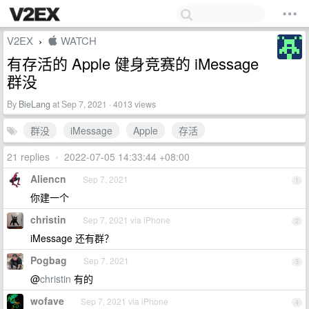
V2EX
 WATCH
›
有存活的 Apple 健身竞赛的 iMessage
群没
By
BieLang
at Sep 7, 2021 · 4013 views
群没
iMessage
Apple
存活
21 replies
•
2022-07-05 14:33:44 +08:00
Aliencn
Sep 7, 2021
1
你建一个
christin
Sep 7, 2021 via iPhone
2
iMessage 还有群？
Pogbag
Sep 7, 2021
3
@
christin
有的
wofave
Sep 7, 2021 via iPhone
4