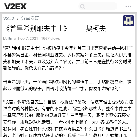
V2EX
分享发现
›
《普里希别耶夫中士》—— 契柯夫
By
ltm
at Feb 7, 2021 · 1667 views
“普里希别耶夫中士！你被指控于今年九月三日出言冒犯并动手殴打了
本县警察日金、村长阿利亚波夫、乡村警察叶菲莫夫，见证人伊凡诺
夫和加夫里洛夫，以及另外六个农民，并且前三人是在执行公务时受
到侮辱的。你承认自己有罪吗？”
普里希别耶夫，一个满脸皱纹和肉刺的退伍中士，手贴裤缝立正，操
起沙哑而低沉的嗓子，回答时咬清每一个字，像发布命令似的：
“长官，调解法官先生！当然，根据法律条款，法院有理由要求双方陈
述当时的各种情况。有罪的不是我，而是另外那些人。整个事件是由
一具死尸引起的--愿他的灵魂升天！三号那一天，我同老婆安菲莎安
安静静、规规矩矩地走着，一看--河岸上聚了一大堆各式各样的人。
我请问：老百姓有什么权利在这地方集会？什么目的？难道律书上写
着，老百姓可以成群结伙走动的？我喊了一声：散开！开始推开众