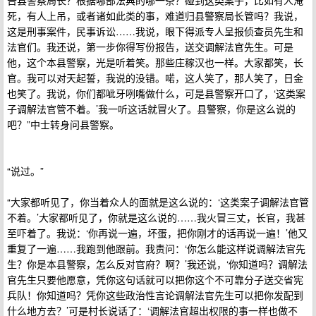
告县警察局长？根据哪部法典的哪一条？碰到这类案子，比如有人淹
死，有人上吊，或者诸如此类的事，难道归县警察局长管吗？我说，
这是刑事案件，民事诉讼……我说，眼下得派专人呈报侦查员先生和
法官们。我还说，第一步你得写份报告，送交调解法官先生。可是
他，这个本县警察，光是听着笑。那些庄稼汉也一样。大家都笑，长
官。我可以对天起誓，我说的没错。喏，这人笑了，那人笑了，日金
也笑了。我说，你们都呲牙咧嘴做什么，可是县警察开口了，‘这类案
子调解法官管不着。’我一听这话就冒火了。县警察，你是这么说的
吧？”中士转身问县警察。
“说过。”
“大家都听见了，你当着众人的面就是这么说的：‘这类案子调解法官管
不着。’大家都听见了，你就是这么说的……我火冒三丈，长官，我甚
至吓着了。我说：‘你再说一遍，坏蛋，把你刚才的话再说一遍！’他又
重复了一遍……我跑到他跟前。我责问：‘你怎么能这样说调解法官先
生？你是本县警察，怎么反对官府？啊？’我还说，‘你知道吗？调解法
官先生只要他愿意，凭你这句话就可以把你这个不可靠分子送交省宪
兵队！你知道吗？凭你这些政治性言论调解法官先生可以把你发配到
什么地方去？’可是村长说话了：‘调解法官超出权限的事一样也做不