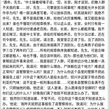
“遵命，先生。”中士操着哑嗓子说，“您，长官，刚才说到，赶散人群
不关我的事……好，先生……可要是民众闹事呢？难道能允许乡民胡
作非为吗？哪一部法典里写着，可以放纵百姓，听其胡来的？我绝不
许可，先生。要不是我赶散人群，给他们点厉害瞧瞧，谁又能挺身站
出来？谁也不懂现行的规章秩序，可以这么说，长官，全村只有我一
人知道，怎样对付普通老百姓，而且，长官，我什么都能弄懂。我不
是庄稼汉，我是中士军官，退役的军输给养员，在华沙当过差，还在
司令部呢，先生。以后呢，请注意，我堂堂正正退了伍，当了消防队
员，先生。再后来，由于病后体弱离开了消防队，在古典男子初级中
学①当了两年的门卫……所有的规章秩序我都知道，先生。可是庄稼
汉都是粗人，啥也不懂，就应该听我的，因为--那也是为他们好。就
拿眼前这件事来说吧……我是驱赶了人群，可是岸边沙地上躺着一具
捞起来的死尸。我请问：根据什么理由，尸体躺在这个地方？难道这
正常吗？县警察管什么的？我说了：为什么你这个县里的警察不把此
事报告上级？兴许这个淹死的人是投水自尽，但兴许这案子带点西伯
利亚的气味：说不定是一桩刑事凶杀案……可是本县警察日金满不在
乎，只顾抽他的烟。他还说：‘这人是谁，怎么跑来指手划脚的？他是
你们这儿的什么人？好像我们离了他就不知道该怎么办了。’我就
说：‘既然你只知道站着，不管不问，可见你这个傻瓜就不知道该怎么
办。’他说：‘我昨天就把这事报告了县警察局长。’我请问：为什么报