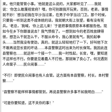
来。他只能管管小事。’他就是这么说的，大家都听见了……我就
说：‘你怎么敢蔑视官府？嘿，你可别跟我开玩笑，否则，老弟，事情
就不妙！’想当初我在华沙当过差，在男子中学当过门卫。那个时候，
只要我一听到这类不成体统的话，我就朝大街上张望，看有没有宪
兵。‘老总，’我喊，‘你上这儿来！’于是把事情原原本本都报告他。现
如今在乡下你跟谁说去？我气愤极了。一想到如今的老百姓放肆得
很，想怎么干就怎么干，不服从命令，我心里就有气，我抡起拳
头……当然我没有使劲，真的，就这么轻轻地打了一下，好叫他下次
不敢再说您长官的坏话……本县警察这时出来为村长保驾。我因此连
县警察也……就这样一个接一个……我一时性起，长官，嘿，要知道
不这样也不行。你要是见着蠢人不打他，那就昧了良心了。何况遇到
人命案子……民众闹事……”
“不行！即使民众闹事也有人会管。这方面有本县警察，村长，本村警
察……”
“县警察不能样样事情都管到，再说县警察许多事不如我明白……”
“可是你要知道，这不关你的事！”