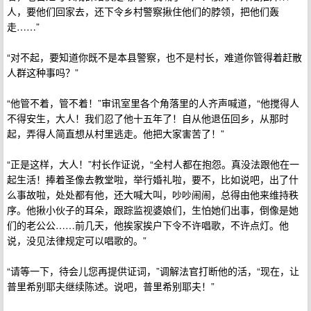
人，要他们回家去，还下令乡村警察揪住他们的脖领，把他们轰
走……”
“对不起，要知道你既不是本县警察，也不是村长，难道你管得着赶散
人群这种事吗？”
“他管不着，管不着！”审讯室里各个角落里的人齐声喊道，“他搅得人
不得安生，大人！我们忍了他十五年了！自从他退伍回乡，从那时
起，弄得人简直想从村里逃走。他把大家害苦了！”
“正是这样，大人！”村长作证说，“全村人都在抱怨。真没法跟他在一
起生活！捧着圣像去教堂啦，举行婚礼啦，要不，比如说吧，出了什
么事故啦，处处都有他，还大喊大叫，吵吵闹闹，总得由他来维持秩
序。他揪小伙子的耳朵，跟踪监视婆娘们，生怕她们出事，倒像是她
们的老公公……前几天，他挨家挨户下令不许唱歌，不许点灯。他
说，没见法律规定可以唱歌的。”
“请等一下，待会儿您再提供证词，”调解法官打断他的活，“现在，让
普里希别耶夫继续陈述。说吧，普里希别耶夫！”