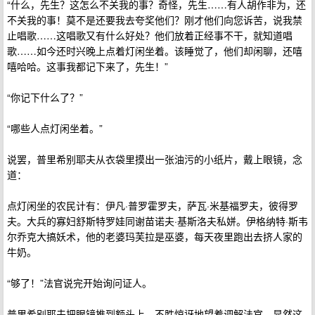
“什么，先生？这怎么不关我的事？奇怪，先生……有人胡作非为，还
不关我的事！莫不是还要我去夸奖他们？刚才他们向您诉苦，说我禁
止唱歌……这唱歌又有什么好处？他们放着正经事不干，就知道唱
歌……如今还时兴晚上点着灯闲坐着。该睡觉了，他们却闲聊，还嘻
嘻哈哈。这事我都记下来了，先生！”
“你记下什么了？”
“哪些人点灯闲坐着。”
说罢，普里希别耶夫从衣袋里摸出一张油污的小纸片，戴上眼镜，念
道：
点灯闲坐的农民计有：伊凡·普罗霍罗夫，萨瓦·米基福罗夫，彼得罗
夫。大兵的寡妇舒斯特罗娃同谢苗诺夫·基斯洛夫私姘。伊格纳特·斯韦
尔乔克大搞妖术，他的老婆玛芙拉是巫婆，每天夜里跑出去挤人家的
牛奶。
“够了！”法官说完开始询问证人。
普里希别耶夫把眼镜推到额头上，不胜惊讶地望着调解法官，显然这