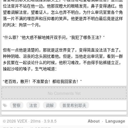
位法官并不站在他一边。他那双瞪大的眼睛发亮，鼻子变得通红。他
望着调解法官，望着证人，怎么也弄不明白，为什么审讯室里各个角
落一片不满的埋怨声和压抑着的笑声。他更是弄不明白最后竟是这样
的判决：拘禁一个月。
“什么罪？”他大惑不解地摊开双手问，“我犯了哪条王法？”
但有一点他是清楚的，那就是这世界变了，变得简直没法活下去了。
种种阴暗、沮丧的念头困扰着他。但是，当他走出审讯室，看到一群
乡民聚在一起谈论什么的时候，他积习难改，不由得手贴裤缝立正，
操起沙哑的嗓子，生气地喊道：
“老百姓，散开！不准聚会！都给我回家去！”
No Comments Yet
警察
法官
调解
普里希别耶夫
© 2026 V2EX · 20ms · 3.9.8.5
About
·
Language