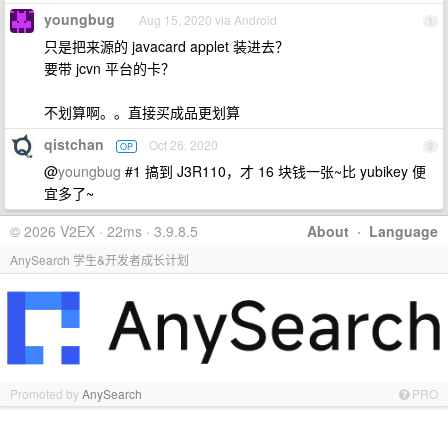
youngbug
Aug 15, 2020 via Android
1
只是把来源的 javacard applet 装进去？
要带 jcvn 平台的卡？
不划算啊。。直接买成品更划算
qistchan
Oct 26, 2020
OP
2
@
youngbug
#1 搞到 J3R110，才 16 块钱一张~比 yubikey 便
宜多了~
© 2026 V2EX · 22ms · 3.9.8.5
About
·
Language
AnySearch 学生&开发者成长计划
Promoted by
AnySearch
PRO