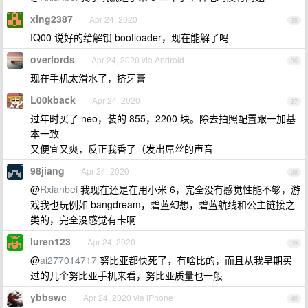
xing2387
Apr 24, 2020
35
IQ00 说好的给解锁 bootloader，现在能解了吗
overlords
Apr 24, 2020 via Android
36
现在手机太滑水了，挤牙膏
L00kback
Apr 24, 2020
37
过年时买了 neo，装的 855，2200 块。除去拍照配置跟一加基
本一致
又便宜又爽，反正我香了（发出屌丝的声音
98jiang
Apr 24, 2020
38
@
Rxianbei
我现在还是在用小米 6，完全没有感觉性能不够，游
戏我也玩例如 bangdream，碧蓝幻想，碧蓝航线和公主链接之
类的，完全没感觉有卡啊
luren123
Apr 24, 2020
39
@
ai277014717
努比亚都快死了，有啥比的，而且从我早期买
过的几个努比亚手机来看，努比亚质量也一般
ybbswc
Apr 24, 2020 via iPhone
40