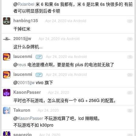
@
Rxianbei
米 6 和果 6s 我都有，米 6 是比果 6s 快很多的 有前
者可以明显感到后者卡顿
hanbing135
Apr 24, 2020 via Android
17
干掉红米
20015jjw
Apr 24, 2020 via Android
18
这什么杂牌机...
laucenmi
Apr 24, 2020 via Android
OP
19
@
reus
电池是槽点啊，要是能有 plus 的电池就无敌了
laucenmi
Apr 24, 2020 via Android
OP
20
@
20015jjw
vivo 旗下
KasonPasser
Apr 24, 2020
21
平时也不玩游戏，怎么就没有一个 6G + 256G 的配置。
Takuron
Apr 24, 2020
22
@
KasonPasser
不玩游戏算了吧，lcd 辣眼睛。
不玩游戏不如 k30pro
spacezip
Apr 24, 2020
23