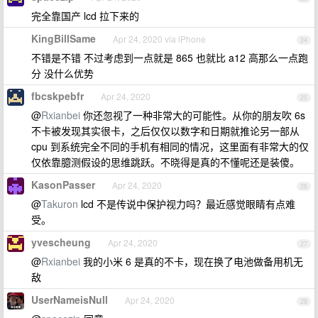
完全靠国产 lcd 拉下来的
KingBillSame
Apr 24, 2020 via iPhone
24
不错是不错 不过考虑到一点就是 865 也就比 a12 高那么一点跑
分 没什么优势
fbcskpebfr
Apr 24, 2020
25
@
Rxianbei
你还忽视了一种非常大的可能性。从你的朋友吹 6s
不卡被发现其实很卡，之后仅仅以数字和日期就推论另一部从
cpu 到系统完全不同的手机有相同的情况，这里面有非常大的仅
仅依靠臆测假设的思维跳跃。不晓得是真的不懂呢还是装傻。
KasonPasser
Apr 24, 2020
26
@
Takuron
lcd 不是传说中保护视力吗？最近感觉眼睛有点难
受。
yvescheung
Apr 24, 2020
27
@
Rxianbei
我的小米 6 是真的不卡，现在换了电池做备用机无
敌
UserNameisNull
Apr 24, 2020
28