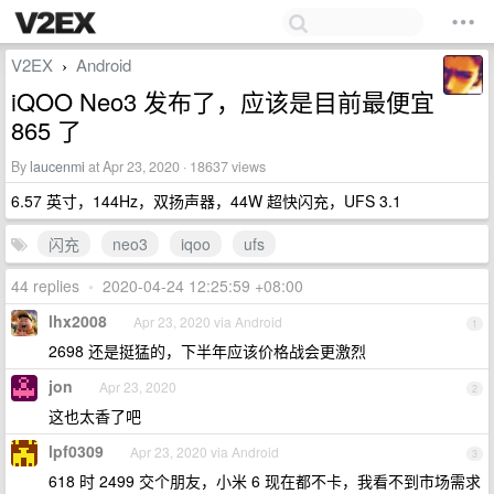
V2EX
Android
›
iQOO Neo3 发布了，应该是目前最便宜
865 了
By
laucenmi
at Apr 23, 2020 · 18637 views
6.57 英寸，144Hz，双扬声器，44W 超快闪充，UFS 3.1
闪充
neo3
iqoo
ufs
44 replies
•
2020-04-24 12:25:59 +08:00
lhx2008
Apr 23, 2020 via Android
1
2698 还是挺猛的，下半年应该价格战会更激烈
jon
Apr 23, 2020
2
这也太香了吧
lpf0309
Apr 23, 2020 via Android
3
618 时 2499 交个朋友，小米 6 现在都不卡，我看不到市场需求