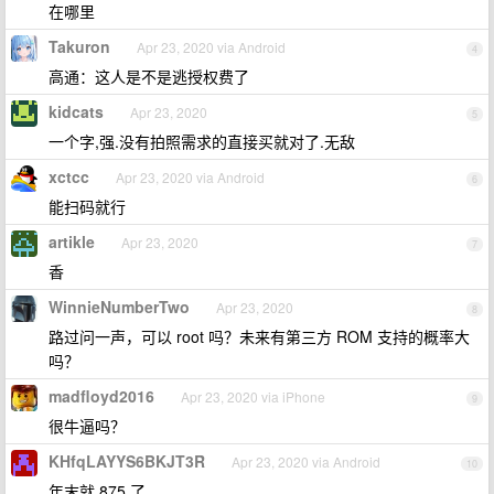
在哪里
Takuron
Apr 23, 2020 via Android
4
高通：这人是不是逃授权费了
kidcats
Apr 23, 2020
5
一个字,强.没有拍照需求的直接买就对了.无敌
xctcc
Apr 23, 2020 via Android
6
能扫码就行
artikle
Apr 23, 2020
7
香
WinnieNumberTwo
Apr 23, 2020
8
路过问一声，可以 root 吗？未来有第三方 ROM 支持的概率大
吗？
madfloyd2016
Apr 23, 2020 via iPhone
9
很牛逼吗？
KHfqLAYYS6BKJT3R
Apr 23, 2020 via Android
10
年末就 875 了