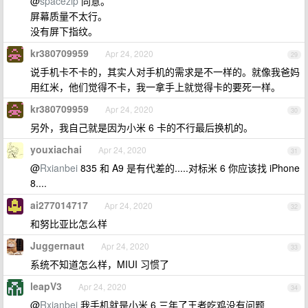
@
spacezip
同意。
屏幕质量不太行。
没有屏下指纹。
kr380709959
Apr 24, 2020
29
说手机卡不卡的，其实人对手机的需求是不一样的。就像我爸妈
用红米，他们觉得不卡，我一拿手上就觉得卡的要死一样。
kr380709959
Apr 24, 2020
30
另外，我自己就是因为小米 6 卡的不行最后换机的。
youxiachai
Apr 24, 2020
31
@
Rxianbei
835 和 A9 是有代差的.....对标米 6 你应该找 iPhone
8....
ai277014717
Apr 24, 2020
32
和努比亚比怎么样
Juggernaut
Apr 24, 2020
33
系统不知道怎么样，MIUI 习惯了
leapV3
Apr 24, 2020
34
@
Rxianbei
我手机就是小米 6 三年了王者吃鸡没有问题