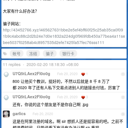
大家有什么好办法？
骗子网站：
http://43452766.xyz/i465627631bbe2e5ef4bff60f25c25ab35ca0f09
1b9c4abc88c2d2b24e7d0e1832a224dg0f969fdb450a77bea4a11se
bee5037f0258ab4c8957535d2efe7425fa57fec76sss111
帐号
冻结
骗子
银行卡
11 replies
•
2020-02-20 18:18:30 +08:00
U7Q5tLAex2FI0o0g
Feb 20, 2020
1
1
800 让他买个教训，挺好的，不然以后就是 8 千 8 万了
都 2020 年了还有人私下交易点进别人的链接去付钱，厉害了
U7Q5tLAex2FI0o0g
Feb 20, 2020
3
2
还有，你说的这个朋友是不是你自己啊 .jpg
garlics
Feb 20, 2020
3
这是在阿里注册的域名。啊 sir 想抓人还是挺容易的吧。之前不
想浪费时间，只能说看下有没有办法让啊 sir 重视