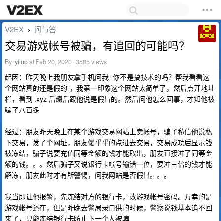
V2EX
问与答
›
交易游戏帐号被骗，有追回的可能吗？
By
iyiluo
at Feb 20, 2020 · 3585 views
起因：昨天晚上我朋友拿手机问我 “你不是搞技术的吗？帮我看看这
个网站真的还是假的”，我第一印象这个网站太简单了，然后点开地址
栏，看到 .xyz 后缀后跟他说是假冒的。然后问他怎么回事，才知他被
骗了八百多
经过：朋友昨天晚上在某个游戏交易网站上卖帐号，骗子私信他说私
下交易，发了个网址，朋友傻乎乎的点进去交易，交易成功后显示钱
被冻结，骗子说要充值同等金额的钱才能取出，朋友直接冲了同等金
额的钱。。。然后骗子又说银行卡帐号输错一位，要冲三倍的钱才能
解冻，朋友此时才有所警惕，问我网站是否假冒。。。
我当即让他报警，先冻结对方的银行卡，改游戏帐号密码。万幸的是
游戏帐号还在，但是昨晚去警局录口供的时候，警察说钱基本追不回
来了，只能冻结银行卡防止下一个人被骗