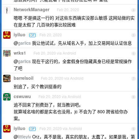
NetworkManager
Feb 20, 2020
4
嗯嗯 不是搞这一行的 对这些东西确实没那么敏感 这网站做的实
在是太假了 几百块的事比较困难
iyiluo
Feb 20, 2020
OP
5
@
garlics
我让他试试，先从域名入手，加上交易网站认证信息
wtks1
Feb 20, 2020 via Android
6
@
garlics
现在干这行的，全套假身份隐藏真身已经是常规操作
了吧
barrelsoil
Feb 20, 2020 via Android
7
别追了，买个教训挺香的
cswuwu
Feb 20, 2020 via Android
8
追不回来了别费劲了，就当教训吧。
就算域名啥的都是实名也没用，jc 不会为了 800 跨省给你办
案。
iyiluo
Feb 20, 2020 via Android
OP
9
@
littleylv
Orz，真不是我，真实的朋友，太蠢了。如果是我，第