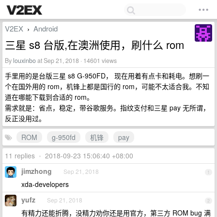
V2EX
Android
›
三星 s8 台版,在澳洲使用，刷什么 rom
By
louxinbo
at Sep 21, 2018 · 14601 views
手里用的是台版三星 s8 G-950FD， 现在用着有点卡和耗电。想刷一
个在国外用的 rom，机锋上都是国行的 rom，可能不太适合我。不知
道在哪能下载到合适的 rom。
需求就是：省点，稳定，带谷歌服务。指纹支付和三星 pay 无所谓，
反正没用过。
ROM
g-950fd
机锋
pay
11 replies
•
2018-09-23 15:06:40 +08:00
jimzhong
Sep 21, 2018
1
xda-developers
yufz
Sep 21, 2018
2
有精力还能折腾，没精力劝你还是用官方，第三方 ROM bug 满