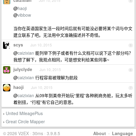
caizixian
Jun 10, 2015
4
@
haoji
@
vibbow
当你在英语国家生活一段时间后就有可能没必要将某个词与中文
建立联系了吧。无法用中文准确描述并不奇怪。
scys
Jun 10, 2015
5
@
caizixian
能列举下例子或者有什么文档可以说下这个部分吗？
我想了解下，我观点相同，可是想安利给某些同事~
julyclyde
Jun 10, 2015
6
@
caizixian
行程容易被理解为航段
haoji
Jun 10, 2015
7
@
caizixian
从09年到美帝开始玩“里程”各种刷商务舱，玩太多听
着别扭，“行程”有它自己的意思。
United MileagePlus
›
Great Circle Mapper
›
© 2026 V2EX · 30ms · 3.9.8.5
About
·
Language