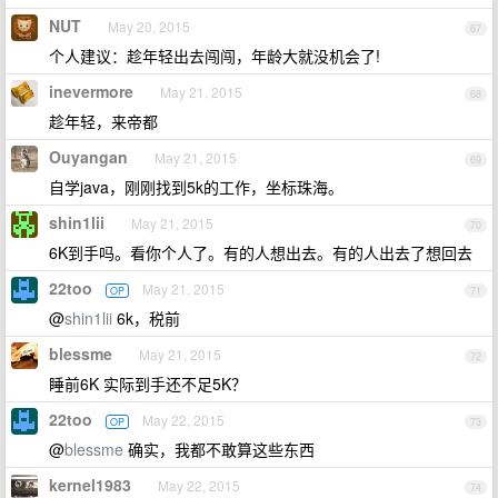
NUT
May 20, 2015
67
个人建议：趁年轻出去闯闯，年龄大就没机会了!
inevermore
May 21, 2015
68
趁年轻，来帝都
Ouyangan
May 21, 2015
69
自学java，刚刚找到5k的工作，坐标珠海。
shin1lii
May 21, 2015
70
6K到手吗。看你个人了。有的人想出去。有的人出去了想回去
22too
May 21, 2015
OP
71
@
shin1lii
6k，税前
blessme
May 21, 2015
72
睡前6K 实际到手还不足5K？
22too
May 22, 2015
OP
73
@
blessme
确实，我都不敢算这些东西
kernel1983
May 22, 2015
74