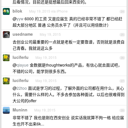
后看情况，目前还是挺想最后回来西安的。
bilok
May 19, 2015 via iPhone
24
@
yyw
6000 的工资 又是应届生 真的已经非常不错了 都已经赶
超大部分地区 普通 公务员水平了（并且可以用倍数计）
usedname
May 19, 2015
25
去创业公司最重要的一点就是老板一定要靠谱，否则就是浪费自
己青春。我就说这么多
luciferlu
May 19, 2015
26
@
qiayue
金数据是thoughtworks的产品，有信心就去面试吧，
不错的公司，能学到很多东西。
luciferlu
May 19, 2015
27
@
22too
面试是学习的过程，了解外面的公司都在用什么，关心
什么，需要什么样的人。不多去参加各种面试，以后也很难得到
大公司的offer
Muninn
May 19, 2015
28
非常不错了 我也是刚在西安创业 说实话我就算不拘一格 给应届
生也开不出来6k...