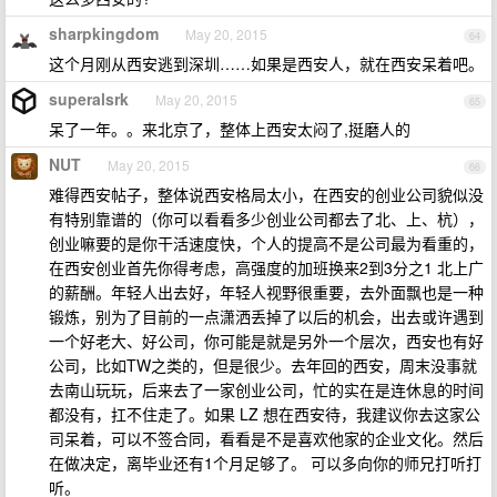
sharpkingdom
May 20, 2015
64
这个月刚从西安逃到深圳……如果是西安人，就在西安呆着吧。
superalsrk
May 20, 2015
65
呆了一年。。来北京了，整体上西安太闷了,挺磨人的
NUT
May 20, 2015
66
难得西安帖子，整体说西安格局太小，在西安的创业公司貌似没
有特别靠谱的（你可以看看多少创业公司都去了北、上、杭），
创业嘛要的是你干活速度快，个人的提高不是公司最为看重的，
在西安创业首先你得考虑，高强度的加班换来2到3分之1 北上广
的薪酬。年轻人出去好，年轻人视野很重要，去外面飘也是一种
锻炼，别为了目前的一点潇洒丢掉了以后的机会，出去或许遇到
一个好老大、好公司，你可能是就是另外一个层次，西安也有好
公司，比如TW之类的，但是很少。去年回的西安，周末没事就
去南山玩玩，后来去了一家创业公司，忙的实在是连休息的时间
都没有，扛不住走了。如果 LZ 想在西安待，我建议你去这家公
司呆着，可以不签合同，看看是不是喜欢他家的企业文化。然后
在做决定，离毕业还有1个月足够了。 可以多向你的师兄打听打
听。