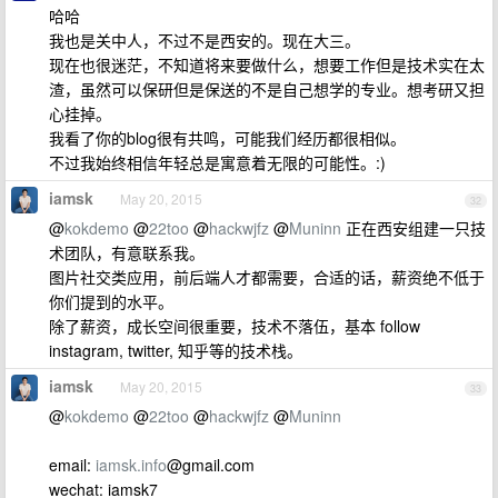
哈哈
我也是关中人，不过不是西安的。现在大三。
现在也很迷茫，不知道将来要做什么，想要工作但是技术实在太
渣，虽然可以保研但是保送的不是自己想学的专业。想考研又担
心挂掉。
我看了你的blog很有共鸣，可能我们经历都很相似。
不过我始终相信年轻总是寓意着无限的可能性。:)
iamsk
May 20, 2015
32
@
kokdemo
@
22too
@
hackwjfz
@
Muninn
正在西安组建一只技
术团队，有意联系我。
图片社交类应用，前后端人才都需要，合适的话，薪资绝不低于
你们提到的水平。
除了薪资，成长空间很重要，技术不落伍，基本 follow
instagram, twitter, 知乎等的技术栈。
iamsk
May 20, 2015
33
@
kokdemo
@
22too
@
hackwjfz
@
Muninn
email:
iamsk.info
@gmail.com
wechat: iamsk7