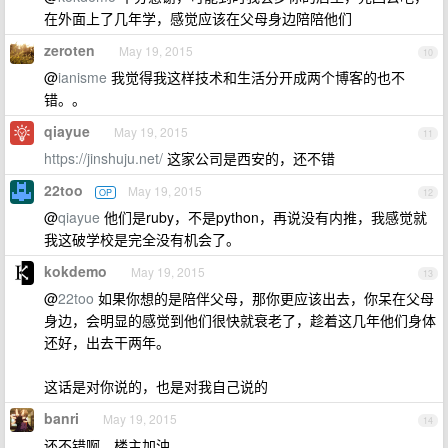
在外面上了几年学，感觉应该在父母身边陪陪他们
zeroten
May 19, 2015
10
@
ianisme
我觉得我这样技术和生活分开成两个博客的也不
错。。
qiayue
May 19, 2015
11
https://jinshuju.net/
这家公司是西安的，还不错
22too
May 19, 2015
OP
12
@
qiayue
他们是ruby，不是python，再说没有内推，我感觉就
我这破学校是完全没有机会了。
kokdemo
May 19, 2015
13
@
22too
如果你想的是陪伴父母，那你更应该出去，你呆在父母
身边，会明显的感觉到他们很快就衰老了，趁着这几年他们身体
还好，出去干两年。
这话是对你说的，也是对我自己说的
banri
May 19, 2015
14
还不错啊，楼主加油