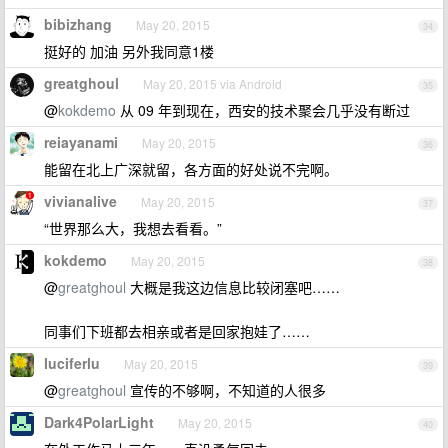
bibizhang
May 20, 2015
34
挺好的 加油 另外我同意1楼
greatghoul
May 20, 2015 via Android
35
@
kokdemo
从 09 年到现在，西安的技术聚会几乎没有断过
reiayanami
May 20, 2015
36
能留在北上广深就留，各方面的好处说不完啊。
vivianalive
May 20, 2015
37
“世界那么大，我想去看看。”
kokdemo
May 20, 2015
38
@
greatghoul
大概是我这边信息比较闭塞吧……
同事们下班都去相亲或者是回家抱娃了……
luciferlu
May 20, 2015
39
@
greatghoul
宣传的不够啊，不知道的人很多
Dark4PolarLight
May 20, 2015
40