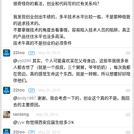
很奇怪你的看法，创业和代码写的烂有关系吗？
我发现创业创出牛绩的，多半技术水平比较一般，不是那种极致
的追求技术的。
不要拿做技术的角度去看事情，容易陷入技术人员的陷阱，真正
的产品往往水平也没多高深。
技术牛真的不是创业的必须条件
22too
May 20, 2015
OP
55
@
ys0290
其实，个人可能喜欢呆在父母身边，这些年我很多亲
人都去世了（就是一个叔叔，三个舅舅，爷爷奶奶），每次我都
在旁边，真的感觉生命这个东西，就是一转眼，所以想要好好陪
伴他们。
22too
May 20, 2015
OP
56
@
andy1987
谢谢，我会考虑一下的，创业这个真的不是。我回
去的主要原因。
tanteng
May 20, 2015
57
@
yyw
你觉得西安应届生给多少k
22too
May 20, 2015
OP
58