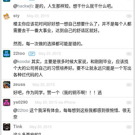
@
hackwjfz
是的，人生那样短，想干什么就干什么吧。
sty
May 20, 2015
59
楼主你应该花时间好好想一想自己想要什么了，并不是每个人都
需要去干一番大事业，达到自己的舒适区就好。
然而，每一次做的选择都可能是错的。
22too
May 20, 2015
OP
60
@
koodai
其实，主要是很多时候大家说，和刚刚毕业，应该找
个大的公司将自己的习惯培养好。要不让就永远只能是一个写出
各种烂代码的人
zeuss
May 20, 2015
61
好吧，作为同学，赞一个（我的铜币啊！！！逃
ys0290
May 20, 2015 via iPhone
62
@
22too
这个我深有体会，每每想到这些我都感到很惋惜、很无
奈
Tink
May 20, 2015
63
这么多西安的?