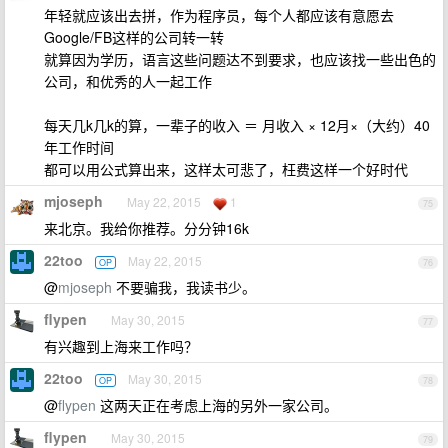
年轻就应该出去拼，作为程序员，每个人都应该有意愿去
Google/FB这样的公司转一转
就算因为学历，语言这些问题达不到要求，也应该找一些出色的
公司，和优秀的人一起工作
每天几k几k的算，一辈子的收入 ＝ 月收入 × 12月×（大约）40
年工作时间
都可以用公式算出来，这样太可悲了，枉费这样一个好时代
mjoseph
May 22, 2015
1
75
来北京。我给你推荐。分分钟16k
22too
May 22, 2015
OP
76
@
mjoseph
不要骗我，我读书少。
flypen
May 30, 2015
77
有兴趣到上海来工作吗？
22too
May 30, 2015
OP
78
@
flypen
这两天正在考虑上海的另外一家公司。
flypen
May 30, 2015
79