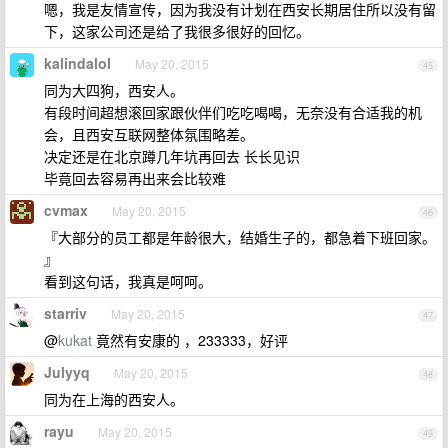
嗯，我是友情宣传，因为我没有计划在西安长期居住所以没有留
下，这家公司还是给了我很多很好的回忆。
kalindalol
May 20, 2015
45
同为大四狗，西安人。
有段时间超想滚回家跟伙伴们吃吃喝喝，无奈没有合适我的机
会，且西安互联网整体氛围略差。
决定还是在北京蹲几年坑再回去 长长见识
毕竟回去容易再出来会比较难
cvmax
May 20, 2015
46
『大部分的员工都是年龄很大，结婚生子的，都急着下班回家。
』
看到这句话，我真是呵呵。
starriv
May 20, 2015
47
@
kukat
竟然有安康的 ，233333，好评
Julyyq
May 20, 2015
48
同为在上海的西安人。
rayu
May 20, 2015
49