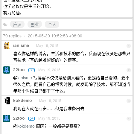
也学这仅仅是生活的开始，
努力加油。
应届
创业
个人
79 replies
•
2015-05-30 19:52:53 +08:00
ianisme
May 19, 2015
1
喜欢你这样的博客，生活和技术的融合，反而现在很厌恶那些只
写技术（写的越难越好的）的博客。
22too
May 19, 2015
OP
2
@
ianisme
写博客不仅仅是给别人看的，更是给自己看的，要不
很久之后，翻看自己的博客时候，就发现除了技术，都不知道当
年那个时候自己都干了什么。
kokdemo
May 19, 2015
3
我现在人就在西安……但是我准备出去
22too
May 19, 2015
OP
4
@
kokdemo
原因？一般都是是薪资？