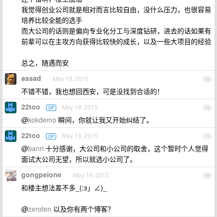
我觉得创业公司就是相对而言比较自由，没什么压力，也很容易
培养比较全能的选手
而大公司的话则是偏向专业化分工与深度钻研，进去的话如果有
前辈可以在主攻方向获得比较快的成长，以及一些大项目的经验
总之，随遇而安
assad
May 19, 2015
15
不错不错，我也想回西安，可是没找到合适的！
22too
May 19, 2015
OP
16
@
kokdemo
瞬间，你就让我又开始纠结了。
22too
May 19, 2015
OP
17
@
banri
十分感谢，大公司和小公司的取舍，这个暂时个人觉得
面试大公司无望，所以就选小公司了。
gongpeione
May 19, 2015
18
和楼主想法差不多_(:з」∠)_
@
zeroten
以及你有两个博客？