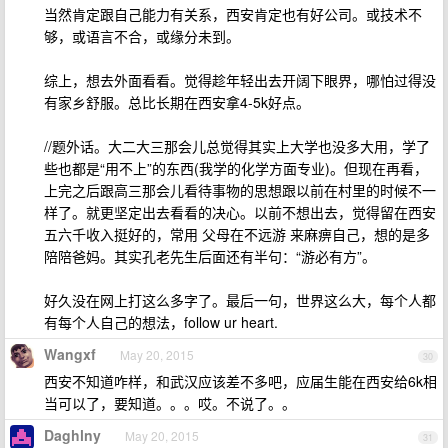
当然肯定跟自己能力有关系，西安肯定也有好公司。或技术不
够，或语言不合，或缘分未到。
综上，想去外面看看。觉得趁年轻出去开阔下眼界，哪怕过得没
有家乡舒服。总比长期在西安拿4-5k好点。
//题外话。大二大三那会儿总觉得其实上大学也没多大用，学了
些也都是“用不上”的东西(我学的化学方面专业)。但现在再看，
上完之后跟高三那会儿看待事物的思想跟以前在村里的时候不一
样了。就更坚定出去看看的决心。以前不想出去，觉得留在西安
五六千收入挺好的，常用 父母在不远游 来麻痹自己，想的是多
陪陪爸妈。其实孔老先生后面还有半句：“游必有方”。
好久没在网上打这么多字了。最后一句，世界这么大，每个人都
有每个人自己的想法，follow ur heart.
Wangxf
May 20, 2015
30
西安不知道咋样，和武汉应该差不多吧，应届生能在西安给6k相
当可以了，要知道。。。哎。不说了。。
Daghlny
May 20, 2015
31