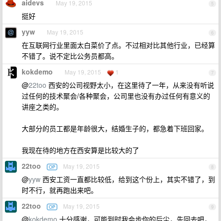
aidevs
May 19, 2015
5
挺好
yyw
May 19, 2015
6
在互联网行业里面太白菜价了点。不过相对比其他行业，已经算
不错了。说不定比公务员都高。
kokdemo
May 19, 2015
1
7
@
22too
西安的公司视野太小，在这里待了一年，从来没有听说
过任何的技术聚会/各种聚会，公司里也没有办过任何有意义的
讲座之类的。
大部分的员工都是年龄很大，结婚生子的，都急着下班回家。
我现在待的地方在西安算是比较大的了
22too
May 19, 2015
OP
8
@
yyw
西安工资一直都比较低，给到这个份上，其实不错了，到
时不行，就再跑出来吧。
22too
May 19, 2015
OP
9
@
kokdemo
十分感谢，可能到时我会步你的后尘，先回去吧，