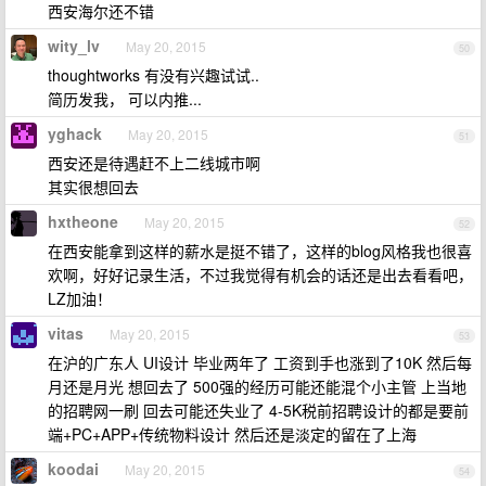
西安海尔还不错
wity_lv
May 20, 2015
50
thoughtworks 有没有兴趣试试..
简历发我， 可以内推...
yghack
May 20, 2015
51
西安还是待遇赶不上二线城市啊
其实很想回去
hxtheone
May 20, 2015
52
在西安能拿到这样的薪水是挺不错了，这样的blog风格我也很喜
欢啊，好好记录生活，不过我觉得有机会的话还是出去看看吧，
LZ加油！
vitas
May 20, 2015
53
在沪的广东人 UI设计 毕业两年了 工资到手也涨到了10K 然后每
月还是月光 想回去了 500强的经历可能还能混个小主管 上当地
的招聘网一刷 回去可能还失业了 4-5K税前招聘设计的都是要前
端+PC+APP+传统物料设计 然后还是淡定的留在了上海
koodai
May 20, 2015
54