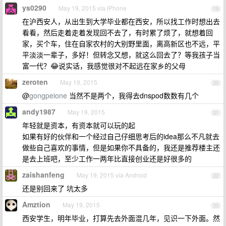
ys0290
May 19, 2015 via iPhone
19
在沪西安人，从出生到大学毕业都在西安，所以找工作时想出去
看看，然后走着走着发现回不去了，有时累了烦了，就想着回
家，买个车，住在自家农村的大别野里面，离高新区也不远，平
平淡淡一辈子，多好！但转念又想，就这么回去了？等我孩子当
富一代？😂说实话，我感觉很对不起远在家乡的父母
zeroten
May 19, 2015
20
@
gongpeione
当然不是两个，我得去dnspod数数有几个
andy1987
May 19, 2015
21
年轻就是资本，有资本就可以玩的起
如果有好的伙伴和一个经过自己仔细思考后的idea那么不凡就去
做些自己喜欢的事情，但是如果你不具备的，我还是推荐楼主还
是去上班吧，至少工作一两年比直接创业还是好很多的
zaishanfeng
May 19, 2015 via Android
22
还是别回来了 坑太多
Amztion
May 19, 2015
23
西安学生，明年毕业，打算先去外面混几年，见识一下外面。然