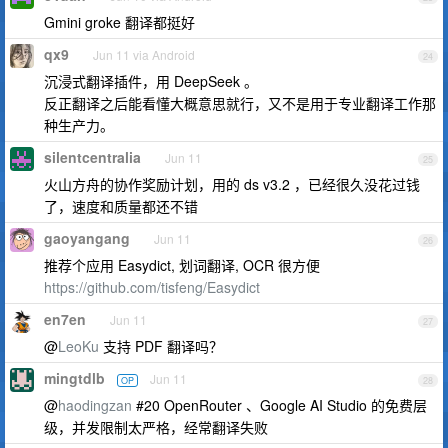
Gmini groke 翻译都挺好
qx9
Jun 11 via Android
24
沉浸式翻译插件，用 DeepSeek 。
反正翻译之后能看懂大概意思就行，又不是用于专业翻译工作那
种生产力。
silentcentralia
Jun 11
25
火山方舟的协作奖励计划，用的 ds v3.2 ，已经很久没花过钱
了，速度和质量都还不错
gaoyangang
Jun 11
26
推荐个应用 Easydict, 划词翻译, OCR 很方便
https://github.com/tisfeng/Easydict
en7en
Jun 11
27
@
LeoKu
支持 PDF 翻译吗？
mingtdlb
Jun 11
OP
28
@
haodingzan
#20 OpenRouter 、Google AI Studio 的免费层
级，并发限制太严格，经常翻译失败