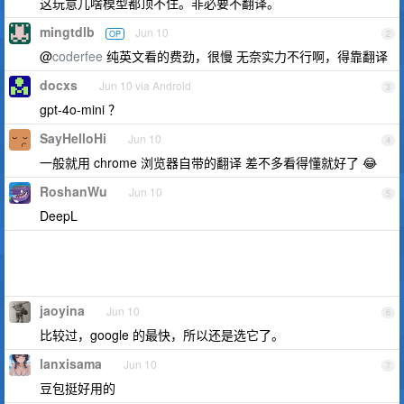
这玩意儿啥模型都顶不住。非必要不翻译。
mingtdlb
Jun 10
OP
2
@
coderfee
纯英文看的费劲，很慢 无奈实力不行啊，得靠翻译
docxs
Jun 10 via Android
3
gpt-4o-mini ？
SayHelloHi
Jun 10
4
一般就用 chrome 浏览器自带的翻译 差不多看得懂就好了 😂
RoshanWu
Jun 10
5
DeepL
jaoyina
Jun 10
6
比较过，google 的最快，所以还是选它了。
lanxisama
Jun 10
7
豆包挺好用的