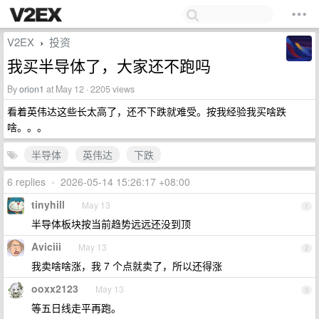
V2EX
投资
›
我买半导体了，大家还不跑吗
By
orion1
at May 12 · 2205 views
看着英伟达这些长太高了，还不下跌就难受。按我经验我买啥跌
啥。。。
半导体
英伟达
下跌
6 replies
•
2026-05-14 15:26:17 +08:00
tinyhill
May 13
1
半导体板块按当前趋势远远还没到顶
Aviciii
May 13
2
我卖啥啥涨，我 7 个点就卖了，所以还得涨
ooxx2123
May 13
3
等五日线走平再跑。