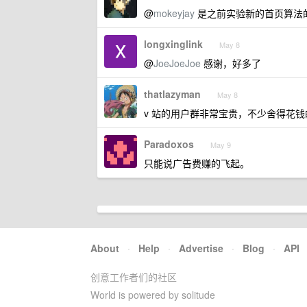
@
mokeyjay
是之前实验新的首页算法
longxinglink
May 8
@
JoeJoeJoe
感谢，好多了
thatlazyman
May 8
v 站的用户群非常宝贵，不少舍得花钱
Paradoxos
May 9
只能说广告费赚的飞起。
About
·
Help
·
Advertise
·
Blog
·
API
创意工作者们的社区
World is powered by solitude