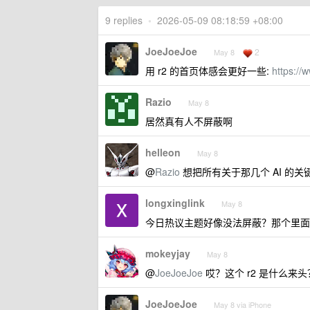
9 replies
•
2026-05-09 08:18:59 +08:00
JoeJoeJoe
2
May 8
用 r2 的首页体感会更好一些:
https://
Razio
May 8
居然真有人不屏蔽啊
helleon
May 8
@
Razio
想把所有关于那几个 AI 的关
longxinglink
May 8
今日热议主题好像没法屏蔽？那个里面
mokeyjay
May 8
@
JoeJoeJoe
哎？这个 r2 是什么来头
JoeJoeJoe
May 8 via iPhone