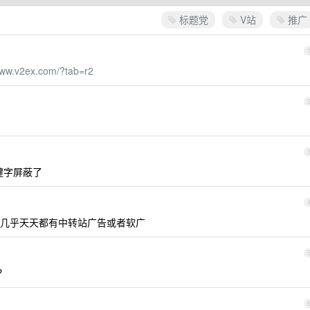
标题党
V站
推广
www.v2ex.com/?tab=r2
键字屏蔽了
几乎天天都有中转站广告或者软广
？