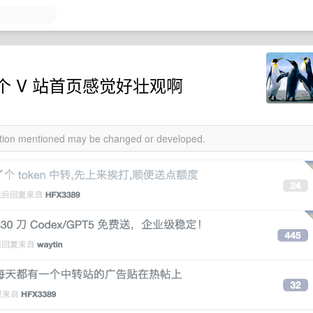
 V 站首页感觉好壮观啊
mation mentioned may be changed or developed.