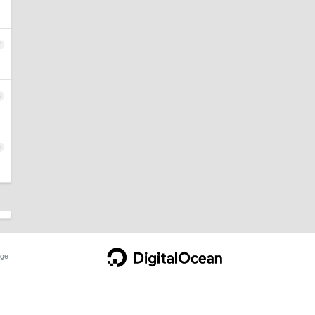
7
8
9
ge