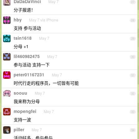
DaDaDaVinci
May 7
27
分子报道！
hby
May 7 via iPhone
28
支持 参与活动
tsin1618
May 7
29
分母 +1
lil460982475
May 7
30
参与活动 支持一下
peter01167231
May 7
31
时代行走的程序员，一切皆有可能
soouu
May 7
32
我来称为分母
mopengfei
May 7
33
支持一波
piller
May 7
34
活动好多，参与参与