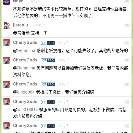
Hoye
May 7
49
不知道是不是我的需求比较简单，现在的 ai 已经支持你直接告
诉他你想要的，不用再一一描述细节实现了
jiarenlu
May 7
50
参与活动 支持一下
CherryGods
May 7
OP
PRO
51
@
Remmina
感谢老板提醒，这个可能失效了，其他的都是好的
CherryGods
May 7
OP
PRO
52
@
Remmina
您有问题可以直接加我们微信呀老板，我们发内部
资料给您。
CherryGods
May 7
OP
PRO
53
@
bingo084
老板加下微信，我们给您介绍呀
CherryGods
May 7
OP
PRO
54
@
ys2016814
微服里的应用都是免费的，老板加下微信，给您
发内部资料介绍
CherryGods
May 7
OP
PRO
55