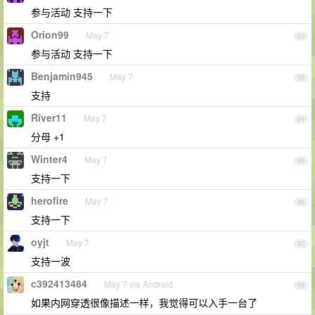
参与活动 支持一下
Orion99
May 7
92
参与活动 支持一下
Benjamin945
May 7
93
支持
River11
May 7
94
分母 +1
Winter4
May 7
95
支持一下
herofire
May 7
96
支持一下
oyjt
May 7
97
支持一波
c392413484
May 7 via Android
98
如果内网穿透很像描述一样，我觉得可以入手一台了