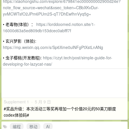
https://xiaohongshu.com/explore/679841ec000000002900d24e?
note_flow_source=wechat&xsec_token=CBbXKvDur-
yvMCWTsfO2JPm6PUm2S-qT7DhEwfhnVyq5g=
• 老毒物(体验）：
https://lorddoomed.notion.site/1-
16000d63a5ed809db153dcec0abfff7f
• 玄兴梦影（体验):
https://mp.weixin.qq.com/s/Sp6Xme0ulNFgPtXstLnANg
• 虫子樱桃(开发教程):
https://czyt.tech/post/simple-guide-for-
developing-for-lazycat-nas/
Supplement 1 · 5 月 9 日
#奖品升级：本次活动三等奖再增加一个价值20元的50美刀额度
codex体验码#
编程
移动
AI