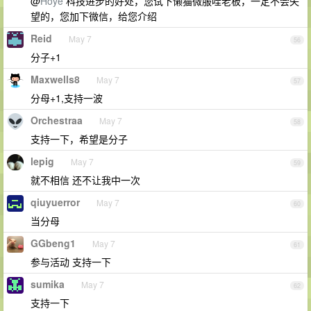
@
Hoye
科技进步的好处，您试下懒猫微服哇老板，一定不会失
望的，您加下微信，给您介绍
Reid
May 7
56
分子+1
Maxwells8
May 7
57
分母+1,支持一波
Orchestraa
May 7
58
支持一下，希望是分子
lepig
May 7
59
就不相信 还不让我中一次
qiuyuerror
May 7
60
当分母
GGbeng1
May 7
61
参与活动 支持一下
sumika
May 7
62
支持一下