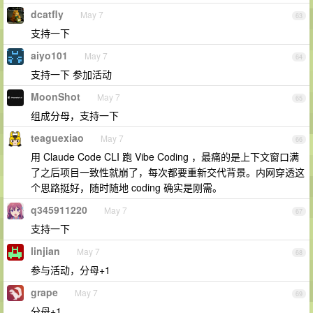
dcatfly
May 7
63
支持一下
aiyo101
May 7
64
支持一下 参加活动
MoonShot
May 7
65
组成分母，支持一下
teaguexiao
May 7
66
用 Claude Code CLI 跑 Vibe Coding ，最痛的是上下文窗口满
了之后项目一致性就崩了，每次都要重新交代背景。内网穿透这
个思路挺好，随时随地 coding 确实是刚需。
q345911220
May 7
67
支持一下
linjian
May 7
68
参与活动，分母+1
grape
May 7
69
分母+1