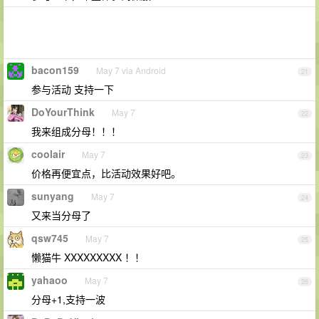
bacon159
May 7 via Android
21
参与活动 支持一下
DoYourThink
May 7
22
我来组成分母！！！
coolair
May 7
23
价格再便宜点，比活动效果好吧。
sunyang
May 7
24
又来当分母了
qsw745
May 7
25
懒猫牛 XXXXXXXXX ！！
yahaoo
May 7
26
分母+1,支持一波