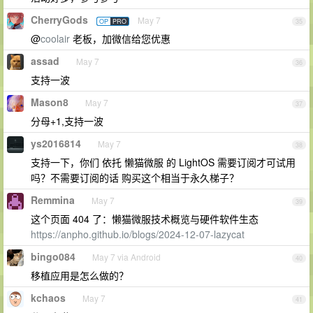
CherryGods
May 7
OP
PRO
35
@
coolair
老板，加微信给您优惠
assad
May 7
36
支持一波
Mason8
May 7
37
分母+1,支持一波
ys2016814
May 7
38
支持一下，你们 依托 懒猫微服 的 LightOS 需要订阅才可试用
吗？不需要订阅的话 购买这个相当于永久梯子？
Remmina
May 7
39
这个页面 404 了：懒猫微服技术概览与硬件软件生态
https://anpho.github.io/blogs/2024-12-07-lazycat
bingo084
May 7 via Android
40
移植应用是怎么做的？
kchaos
May 7
41