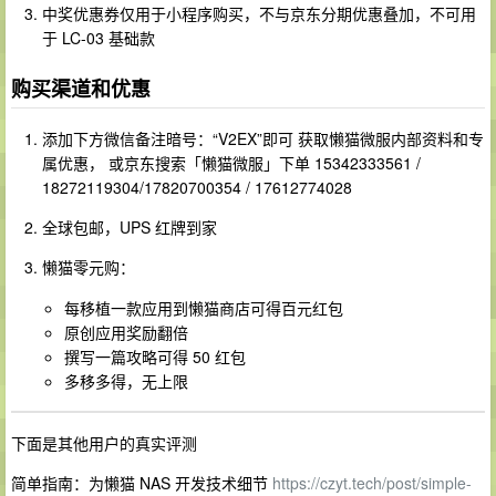
中奖优惠券仅用于小程序购买，不与京东分期优惠叠加，不可用
于 LC-03 基础款
购买渠道和优惠
添加下方微信备注暗号：“V2EX”即可 获取懒猫微服内部资料和专
属优惠， 或京东搜索「懒猫微服」下单 15342333561 /
18272119304/17820700354 / 17612774028
全球包邮，UPS 红牌到家
懒猫零元购：
每移植一款应用到懒猫商店可得百元红包
原创应用奖励翻倍
撰写一篇攻略可得 50 红包
多移多得，无上限
下面是其他用户的真实评测
简单指南：为懒猫 NAS 开发技术细节
https://czyt.tech/post/simple-