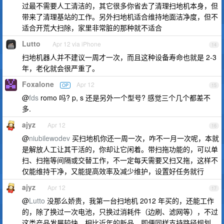
过最不需要人工清洁的，其它很多你省去了清理扫地机本身，但
带来了清理基站的工作。另外扫地机适合维持地面洁净度，但不
适合开荒大扫除，家里非常脏的那种就不适合
Lutto
Apr 12 via iPhone
14
扫地机器人并不建议一周才一次，而且这种设备寿命也就是 2-3
年，老化就会很严重了。
Foxalone
Apr 12
OP
15
@
fds
romo 吗? p, s 还是另外一个型号? 感觉三个几个都差不
多.
ajyz
Apr 12
16
@
niubilewodev
买扫地机你还一周一次，咋不一月一次呢，本就
是解放人工让其干活的，你却让它闲着。带扫拖功能的，可以单
扫、扫拖等间隔或交替工作，不一定每天需要又扫又拖，这样不
仅能维持干净，又能提高效率及减少维护，设置好任务就行
ajyz
Apr 12
17
@
Lutto
没那么娇贵，我第一台扫地机 2012 年买的，还能工作
的，除了换过一次电池，只换过消耗件（边刷、滤网等），不过
这类产品发展较快，相比近年的新品，即便同样支持路径规划，