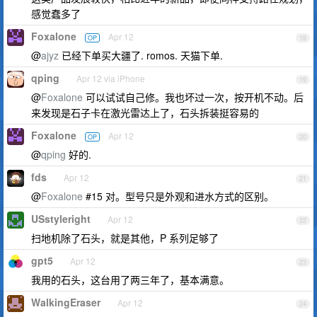
感觉蠢多了
Foxalone
Apr 12
OP
18
@
ajyz
已经下单买大疆了. romos. 天猫下单.
qping
Apr 12 via iPhone
19
@
Foxalone
可以试试自己修。我也坏过一次，按开机不动。后
来发现是石子卡在激光雷达上了，石头拆装挺容易的
Foxalone
Apr 12
OP
20
@
qping
好的.
fds
Apr 12
21
@
Foxalone
#15 对。型号只是外观和进水方式的区别。
USstyleright
Apr 12
22
扫地机除了石头，就是其他，P 系列足够了
gpt5
Apr 12
23
我用的石头，这台用了两三年了，基本满意。
WalkingEraser
Apr 12
24