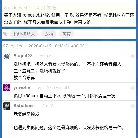
Supplement 1 · 4 月 22 日
买了大疆 romos 水箱版. 使用一周多. 效果还是不错. 就是耗材方面还
没去了解. 现在每天看着地面很干净. 清爽很多.
扫地机器人
宠物
预算
27 replies
•
2026-04-12 18:48:31 +08:00
Stupid22
Apr 12
1
洗地机吧，机器人看着它慢悠悠的，一不小心还会绊倒人
三下五除二，洗地机就好了
放个音乐再
yitwotre
Apr 12 via Android
2
追觅 x50 pro 自动上下水 滚筒版 一个月都不清理一次
Astralume
Apr 12
3
老婆经常掉发
也遇到类似问题，这个是最麻烦的，头发太长很容易卡住。