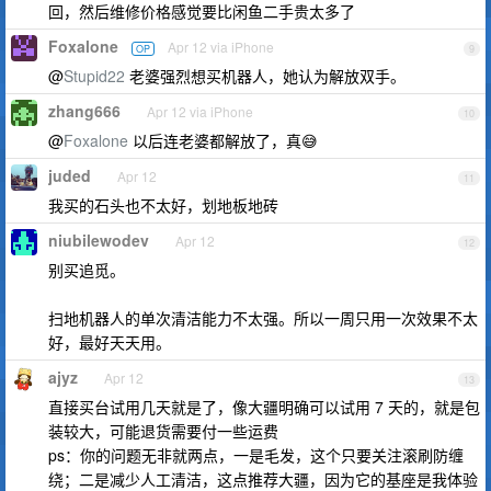
回，然后维修价格感觉要比闲鱼二手贵太多了
Foxalone
Apr 12 via iPhone
OP
9
@
Stupid22
老婆强烈想买机器人，她认为解放双手。
zhang666
Apr 12 via iPhone
10
@
Foxalone
以后连老婆都解放了，真😅
juded
Apr 12
11
我买的石头也不太好，划地板地砖
niubilewodev
Apr 12
12
别买追觅。
扫地机器人的单次清洁能力不太强。所以一周只用一次效果不太
好，最好天天用。
ajyz
Apr 12
13
直接买台试用几天就是了，像大疆明确可以试用 7 天的，就是包
装较大，可能退货需要付一些运费
ps：你的问题无非就两点，一是毛发，这个只要关注滚刷防缠
绕；二是减少人工清洁，这点推荐大疆，因为它的基座是我体验