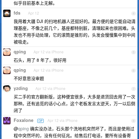
似乎目前基本上无解。
fds
Apr 12
4
我用着大疆 DJI 的扫地机器人还挺好的。最方便的是它能自动清
理基座，不像之前几个，基座都特别脏，清理起来也很困难。头
发也不用手动处理，它的滚筒是锥形的，头发会慢慢集中到中间
被吸走。
qping
Apr 12 via iPhone
5
石头，用了 8 年了，很好用
qping
Apr 12 via iPhone
6
不好意思没审题
yzding
Apr 12 via iPhone
7
买二手的官方翻新版，这种便宜很多，大多是退货回去用了一次
那种。还有追觅的话小心点，这个老板发言太逆天，万一以后倒
闭了
Foxalone
Apr 12 via iPhone
OP
8
@
qping
确实没办法，石头那个洗地机突然坏了，而且是使用过
程中突然坏的，没有任何征兆。给售后打电话，要所有设备寄