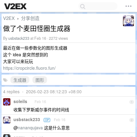
V2EX
分享创造
›
做了个麦田怪圈生成器
By
usbstack233
at Feb 16 · 2272 views
最近在做一些参数化的图形生成器
这个 idea 是突然想到的
大家可以来玩玩
https://cropcircle.fluoro.fun/
生成器
图形
4 replies
•
2026-02-23 08:12:23 +08:00
soleils
Feb 16
1
收集下罗斯威尔事件的时间线
usbstack233
Feb 16
OP
2
@
nananqujava
这是什么意思