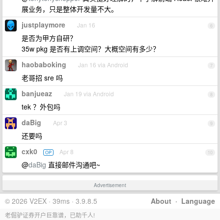
展业务，只是整体开发量不大。
justplaymore
Jan 16
6
是否为甲方自研？
35w pkg 是否有上调空间？大概空间有多少？
haobaboking
Jan 16 via Android
7
老哥招 sre 吗
banjueaz
Jan 19 via Android
8
tek ？外包吗
daBig
Apr 3
9
还要吗
cxk0
Apr 8
OP
10
@
daBig
直接邮件沟通吧~
Advertisement
© 2026 V2EX · 39ms · 3.9.8.5
About
·
Language
老倔驴证券开户巨靠谱，已助千人!