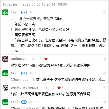
10 replies
•
2026-04-08 18:20:14 +08:00
cxk0
Jan 15
OP
1
um... 补充一些要点，帮助下 Offer：
0. 年龄不是卡点..
1. 有小程序开发、电商类业务经验最好；
2. 英语要求不高
3. 前端虽然占比不高，但是面试会问..不要求资深的那种,但是得
有。（这也是这个岗相对难 offer 的原因之一 ）重要程度：占比
60%
technode
Jan 15
1
2
感觉难 offer 可能不是因为 react 那玩意还是很简单的
cxk0
Jan 15
OP
3
@
technode
hhh 前后端全干 这类工程师的培养路线还是小众...
tonytonychopper
Jan 16
1
4
前端占比不高但是重要程度有 60%，这感觉不合理啊
cxk0
Jan 16
OP
5
@
tonytonychopper
其实挺好理解的，不了解前端 React 很难开