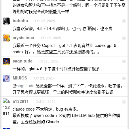
的速度和智力和下午根本不是一个级别，同一个问题到了下午高
峰期的时候完全就跟低能儿一样
bobohu
Oct 23, 2025
3
我喜欢智谱，4.5 和 4.6 都够用，也不用折腾网，也不贵
crysislinux
Oct 23, 2025
4
我最近一个任务 Copilot + gpt-4.1 表现竟然比 codex gpt-5-
codex 好。。感觉这些工具发挥还是挺随机的。。
sagnitude
Oct 23, 2025
5
一样的，glm 4.6 下午这个时间点开始变慢了很多
MIUIOS
Oct 23, 2025
6
@
sagnitude
感觉全都一个样，到了下午，卡到爆炸，吐字慢，
开了思考模式更抓狂，早上的时候那吐字速度快到不认识
a132811
Oct 24, 2025
7
claude code 不太稳定，bug 有点多。
最近换成了 qwen-code + 公司内 LiteLLM hub 提供的各种模
型，主要还是用的 Claude