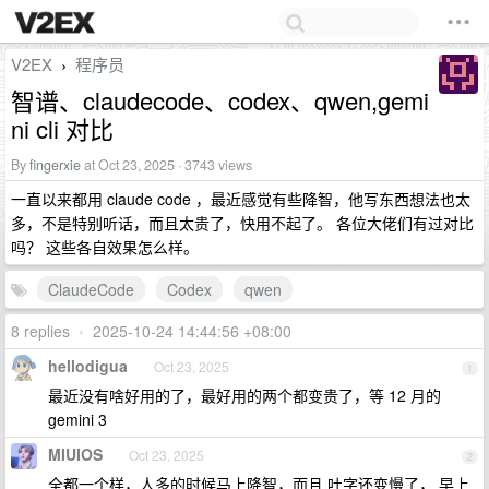
V2EX
程序员
›
智谱、claudecode、codex、qwen,gemi
ni cli 对比
By
fingerxie
at Oct 23, 2025 · 3743 views
一直以来都用 claude code ，最近感觉有些降智，他写东西想法也太
多，不是特别听话，而且太贵了，快用不起了。 各位大佬们有过对比
吗？ 这些各自效果怎么样。
ClaudeCode
Codex
qwen
8 replies
•
2025-10-24 14:44:56 +08:00
hellodigua
Oct 23, 2025
1
最近没有啥好用的了，最好用的两个都变贵了，等 12 月的
gemini 3
MIUIOS
Oct 23, 2025
2
全都一个样，人多的时候马上降智，而且 吐字还变慢了， 早上