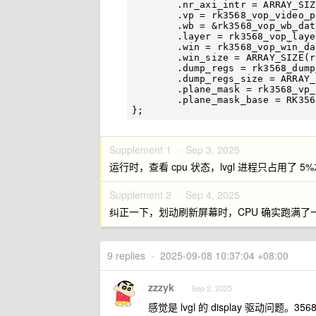
	.nr_axi_intr = ARRAY_SIZE(rk3568_vop_axi_intr),

	.vp = rk3568_vop_video_ports,

	.wb = &rk3568_vop_wb_data,

	.layer = rk3568_vop_layers,

	.win = rk3568_vop_win_data,

	.win_size = ARRAY_SIZE(rk3568_vop_win_data),

	.dump_regs = rk3568_dump_regs,

	.dump_regs_size = ARRAY_SIZE(rk3568_dump_regs),

	.plane_mask = rk3568_vp_plane_mask[0],

	.plane_mask_base = RK3568_PLANE_MASK_BASE,

Supplement 1 ·
Sep 3, 2025
运行时，查看 cpu 状态，lvgl 进程只占用了 5
Supplement 2 ·
Sep 4, 2025
纠正一下，划动刷新屏幕时，CPU 确实跑满了一个
9 replies
•
2025-09-08 10:37:04 +08:00
zzzyk
Sep 2, 2025
感觉是 lvgl 的 display 驱动问题。35