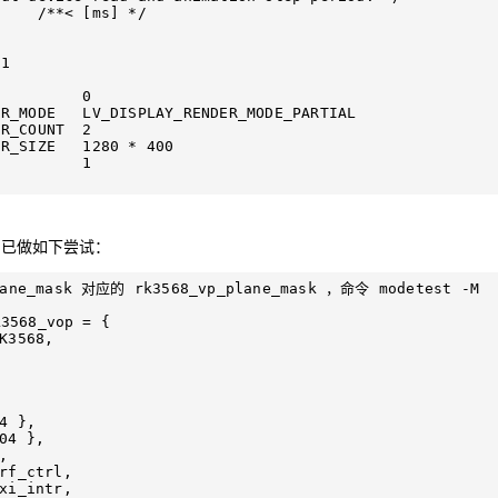
    /**< [ms] */ 

1

         0

R_MODE   LV_DISPLAY_RENDER_MODE_PARTIAL

R_COUNT  2

R_SIZE   1280 * 400

         1

e 。已做如下尝试：
ane_mask 对应的 rk3568_vp_plane_mask ，命令 modetest -M 
3568_vop = {
