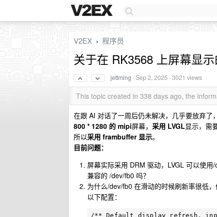
V2EX
程序员
›
关于在 RK3568 上屏幕显
jettming
·
Sep 2, 2025
· 3021 views
This topic created in 338 days ago, the info
在跟 AI 对话了一周后仍未解决，几乎要放弃了
800 * 1280 的 mipi
屏幕，
采用 LVGL
显示，需
所以
采用 frambuffer 显示
。
目前问题：
屏幕实际采用 DRM 驱动，LVGL 可以使用/de
兼容的 /dev/fb0 吗？
为什么/dev/fb0 在滑动的时候刷新率很低，修
以下配置：
/** Default display refresh, inp