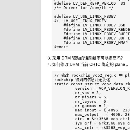
#define LV_DEF_REFR_PERIOD  33  
/** Driver for /dev/fb */

#define LV_USE_LINUX_FBDEV      
#if LV_USE_LINUX_FBDEV

    #define LV_LINUX_FBDEV_BSD  
    #define LV_LINUX_FBDEV_RENDE
    #define LV_LINUX_FBDEV_BUFFE
    #define LV_LINUX_FBDEV_BUFFE
    #define LV_LINUX_FBDEV_MMAP 
采用 DRM 驱动的话刷新率可以提高吗？
如何修改 DRM 当前 CRTC 绑定的 plan
// 修改 rockchip_vop2_reg.c 中 pl
rockchip 得到的信息并无变化

static const struct vop2_data rk
	.version = VOP_VERSION_RK3568,

	.nr_vps = 3,

	.nr_mixers = 5,

	.nr_layers = 6,

	.nr_gammas = 1,

	.max_input = { 4096, 2304 },

	.max_output = { 4096, 2304 },

	.ctrl = &rk3568_vop_ctrl,

	.sys_grf = &rk3568_sys_grf_ctrl,

	.axi_intr = rk3568_vop_axi_intr,
