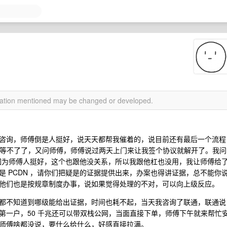
续
rmation mentioned may be changed or developed.
咨询，师傅倒是人挺好，说天天都帮我催着的，说目前还有最后一个流程
实在等不了了，又问师傅，师傅说过两天上门来让我签个协议就解开了。我问
。因为师傅人挺好，这个也跟他没关系，所以我跟他杠也没用，我让师傅给
 PCDN ，请你们把疑是的证据提供出来，办案也得讲证据，总不能你
他们也是按规章制度办事，说如果觉得处理的不对，可以向上级反应。
都不知道到哪级能给出证据，时间也耗不起，当天我咨询了联通，联通说
第一户，50 千兆还可以带双栈公网，当面直接下单，师傅下午就来帮忙
师傅啥都没说，要什么给什么，好感直接拉满。