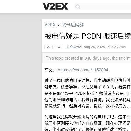
V2EX
宽带症候群
›
被电信疑是 PCDN 限速后
UK8ww2
·
Aug 26, 2025
· 6352 views
This topic created in 348 days ago, the info
前文：
https://v2ex.com/t/1152294
过了一周电信依旧没动静，我主动联系电信师傅
没走完，还要等等，然后又等了 2-3 天，我
是不是那个疑是 PCDN 协议？师傅说应该是
他们那管理的电话，我进行咨询，我说如果我疑是
是我就是吧，然后对方说，系统上这样提示的，
到这里我觉得就开始所谓的踢皮球了吧，这东西
我们小区刚接入他们的自有资源，现在办理还是
装，半小时就装好了，顺便让师傅给改了桥接，