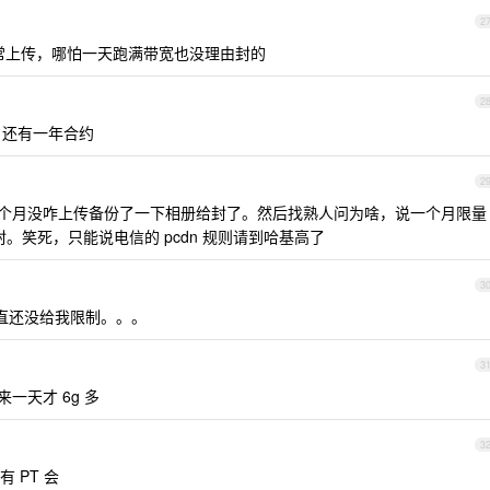
2
正常上传，哪怕一天跑满带宽也没理由封的
2
 还有一年合约
2
一个月没咋上传备份了一下相册给封了。然后找熟人问为啥，说一个月限量
。笑死，只能说电信的 pcdn 规则请到哈基高了
3
直还没给我限制。。。
3
来一天才 6g 多
3
 PT 会