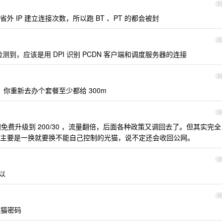
2
 IP 建立连接次数，所以跑 BT 、PT 的都会被封
2
测到，应该是用 DPI 识别 PCDN 客户端和调度服务器的连接
2
你重新去办个套餐至少都给 300m
2
费升级到 200/30 ，流量翻倍，后面各种政策又调回去了。但其实完全
主要是一换就要换不能自己控制的光猫，说不定还会收回公网。
2
以
2
光猫密码