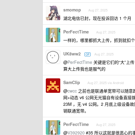
smomop
Aug 27, 2025
湖北电信已封，现在投诉回访 1 个月
PerFectTime
Aug 27, 2025
一样的，哪里都抓大上传，抓到就扣个 P
UK8ww2
Aug 27, 2025
OP
@
PerFectTime
关键是它们的“大”上传
算大上传我也是服气的
SamClip
Aug 27, 2025 via Android
@
cwcc
之前也是联通单宽带可以随意跑，每月
网+动态 v6 公网无光猫自有设备
23M ，无 v4 公网。2 月底上级
销联通宽带。
PerFectTime
Aug 27, 2025
@
V392920
#35 所以这就是很恶心