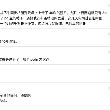
飞牛同步相册到云盘上上传了 46G 的照片，然后上行网速就只有 3m
了 po 主的帖子；还好我还有条移动的宽带，这几天先切过去临时顶一
 一个月的千兆也不便宜，传点照片就限速，电信真的是🐕
传要另外收钱。
觉得是过分了，哪个 pcdn 才这点
不限制其他任何。随便跑
拆机。