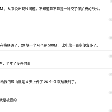
M/20M ，从来没出现过问题。不知道算不算是一种交了保护费的形式。
1
1
换联通了，20 块一个月也是 500M ，比电信一百多便宜多了。
1
左右，半年了没任何事
1
的理由就是 4 天上传了 26 个 G 就给我封了。
1
就是被惯的
1