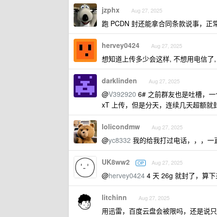
jzphx
Aug 27, 2025
跑 PCDN 封还能拿合同条款说事，
hervey0424
Aug 27, 2025
想知道上传多少会这样, 不想用电信了,
darklinden
Aug 27, 2025
@
V392920
6# 之前群友也是吐槽，
xT 上传，但是分天，连续几天超额就封
lolicondmw
Aug 27, 2025
@
yc8332
我的给我打过电话，，，一
UK8ww2
Aug 27, 2025
OP
@
hervey0424
4 天 26g 就封了，算下
litchinn
Aug 27, 2025
用迅雷，百度云盘会被限吗，还是说只有