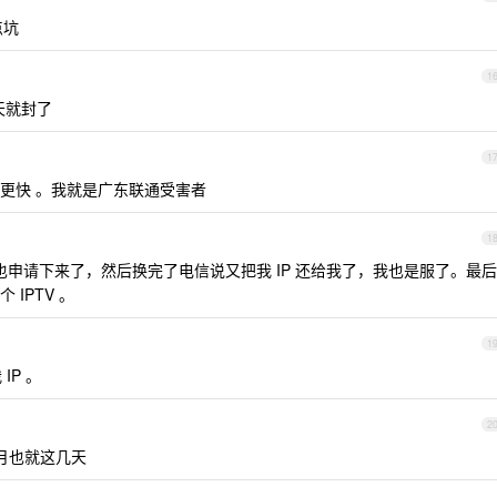
点坑
1
天就封了
1
更快 。我就是广东联通受害者
1
 也申请下来了，然后换完了电信说又把我 IP 还给我了，我也是服了。最后
IPTV 。
1
IP 。
2
个月也就这几天