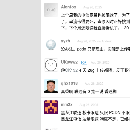
Alenfox
Aug 26, 2025
上个周我的电信宽带也被限速了，为了从
了，串流卡得要死，查原因时正好搜到
下，下个月还限速我直接拆机了，130
yyzh
Aug 26, 2025 via Android
没办法。pcdn 只是理由。实际是上
UK8ww2
Aug 26, 2025
OP
@
OK132
4 天 26g 上传都限，反正我
qhx1018
Aug 26, 2025
真香啊 联通有 0 宽一说 香迷糊
mm2x
Aug 26, 2025
黑龙江联通 板卡限速 只限 PCDN 
黑龙江电信 达量限速 狗屁不是，已经