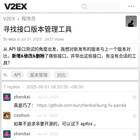
V2EX
程序员
›
寻找接口版本管理工具
By
wtcs
at Jul 31, 2025 · 2437 views
从 API 接口测试的角度出发，我想对新发布的版本与上一个版本对
比，
新增&修改&删除
了哪些接口，并导出这些接口，有没有合适的工
具？
API
版本管理
对比
7 replies
•
2025-08-01 08:53:30 +08:00
zhenkai
Jul 31, 2025
1
真是巧了：
https://github.com/sunzhenkai/kung-fu-panda
cxshun
Jul 31, 2025
2
如果不追求非要开源的，可以试下 apifox 。
zhenkai
Jul 31, 2025
3