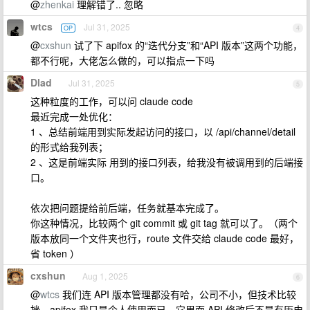
@
zhenkai
理解错了.. 忽略
wtcs
Jul 31, 2025
OP
4
@
cxshun
试了下 apifox 的“迭代分支”和“API 版本”这两个功能，
都不行呢，大佬怎么做的，可以指点一下吗
Dlad
Jul 31, 2025
5
这种粒度的工作，可以问 claude code
最近完成一处优化：
1 、总结前端用到实际发起访问的接口，以 /api/channel/detail
的形式给我列表；
2 、这是前端实际 用到的接口列表，给我没有被调用到的后端接
口。
依次把问题提给前后端，任务就基本完成了。
你这种情况，比较两个 git commit 或 git tag 就可以了。（两个
版本放同一个文件夹也行，route 文件交给 claude code 最好，
省 token ）
cxshun
Aug 1, 2025
6
@
wtcs
我们连 API 版本管理都没有哈，公司不小，但技术比较
挫。apifox 我只是个人使用而已。它里面 API 修改后不是有历史