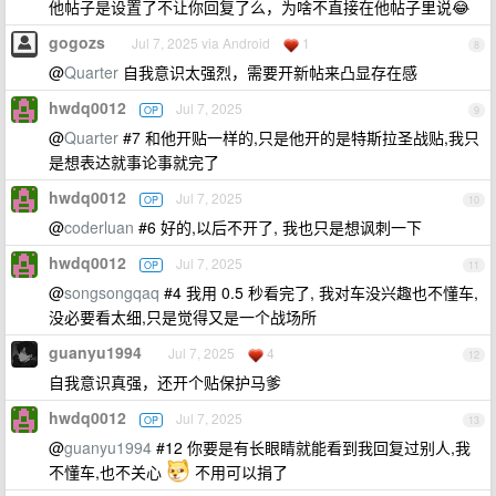
他帖子是设置了不让你回复了么，为啥不直接在他帖子里说😂
gogozs
Jul 7, 2025 via Android
1
8
@
Quarter
自我意识太强烈，需要开新帖来凸显存在感
hwdq0012
Jul 7, 2025
OP
9
@
Quarter
#7 和他开贴一样的,只是他开的是特斯拉圣战贴,我只
是想表达就事论事就完了
hwdq0012
Jul 7, 2025
OP
10
@
coderluan
#6 好的,以后不开了, 我也只是想讽刺一下
hwdq0012
Jul 7, 2025
OP
11
@
songsongqaq
#4 我用 0.5 秒看完了, 我对车没兴趣也不懂车,
没必要看太细,只是觉得又是一个战场所
guanyu1994
Jul 7, 2025
4
12
自我意识真强，还开个贴保护马爹
hwdq0012
Jul 7, 2025
OP
13
@
guanyu1994
#12 你要是有长眼睛就能看到我回复过别人,我
不懂车,也不关心
不用可以捐了