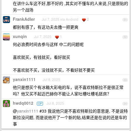
在讲什么车这不好,那不好的 ,其实对不懂车的人来说,只是原贴的
另一个战场
FrankAdler
Jul 7, 2025 via Android
2
31
都别有感了，有这功夫去撸一把更爽
xunqin
Jul 7, 2025
1
32
何必浪费时间去参与这样 中二的问题呢
喜欢就买，有钱就买，看好就买
不喜欢就不买，没钱就不买，不看好就不要买
yanxin1111
Jul 8, 2025
33
他只是想买个有冰箱大彩电的车，说不喜欢特斯拉不是很正常
吗？他又买不起迈巴赫你不能让人家吐槽吐槽毛胚房？
hwdq0012
Jul 8, 2025
OP
34
@
yanxin1111
#33 我说他只是不喜欢特斯拉的意思是, 不是说特
斯拉没问题, 而是说他开了一个新的贴,结果还是在说的还是车的
事