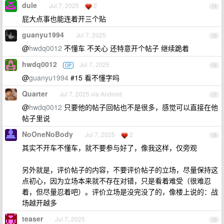
dule
Jul 7, 2025
2
14
屁大点事也能连着开三个贴
guanyu1994
Jul 7, 2025
15
@
hwdq0012
不懂车 不关心 还特意开个帖子 继续跪着
hwdq0012
Jul 7, 2025
OP
16
@
guanyu1994
#15 看不懂字吗
Quarter
Jul 7, 2025 via Android
17
@
hwdq0012
只要他的帖子回帖也不是很多，感觉可以直接在他
帖子里说
NoOneNoBody
Jul 7, 2025
2
18
其实不开车不懂车，就不要参与好了，像我这样，仅旁观
另外就是，评价帖子的内容，不要评价帖子的立场，尽量保持这
点初心，因为立场本来就不存在对错，只是看着难受（很难忍
着，但尽量忍着吧）。评价立场是没完没了的，像楼上说的：战
场越开越多
teaser
Jul 7, 2025
19