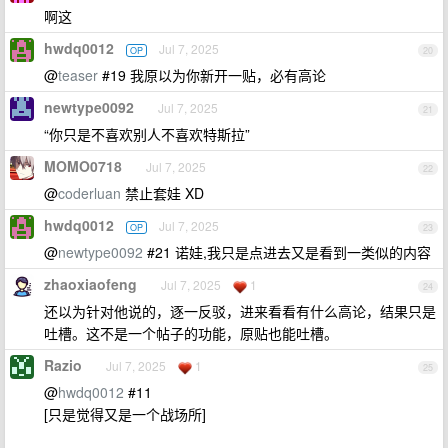
啊这
hwdq0012
Jul 7, 2025
OP
20
@
teaser
#19 我原以为你新开一贴，必有高论
newtype0092
Jul 7, 2025
21
“你只是不喜欢别人不喜欢特斯拉”
MOMO0718
Jul 7, 2025
22
@
coderluan
禁止套娃 XD
hwdq0012
Jul 7, 2025
OP
23
@
newtype0092
#21 诺娃,我只是点进去又是看到一类似的内容
zhaoxiaofeng
Jul 7, 2025
1
24
还以为针对他说的，逐一反驳，进来看看有什么高论，结果只是
吐槽。这不是一个帖子的功能，原贴也能吐槽。
Razio
Jul 7, 2025
1
25
@
hwdq0012
#11
[只是觉得又是一个战场所]