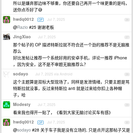
所以是嫌弃那边味不够重，你还要自己再开一个味更重的是吗，
送你点币好了😅
hwdq0012
Jul 7, 2025
OP
26
@
Razio
#25 谢谢老板
JingXiao
Jul 7, 2025
27
那个帖子的 OP 描述特斯拉就不符合还一个劲的推荐不是无脑推
荐么
好比发帖让推荐一个系统好用的安卓手机，评论一推荐 iPhone
，因为安全，这不是不审题无脑推荐么？
sodayo
Jul 7, 2025 via Android
28
这个主题算是双标大型现场了，同样是发泄情绪，只要主题是骂
特斯拉就没事，反过来特斯拉 anti 就是过来给你扣上各种帽
子，哈
Modesty
Jul 7, 2025
29
看来我也得开一贴了，《看到大家无脑讨论买车有感》
hwdq0012
Jul 7, 2025
OP
30
@
sodayo
#28 关于车子我是没有立场的, 只是点开这那帖子又是