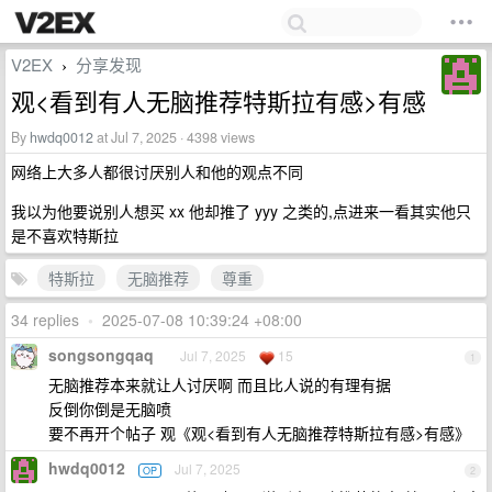
V2EX
分享发现
›
观<看到有人无脑推荐特斯拉有感>有感
By
hwdq0012
at Jul 7, 2025 · 4398 views
网络上大多人都很讨厌别人和他的观点不同
我以为他要说别人想买 xx 他却推了 yyy 之类的,点进来一看其实他只
是不喜欢特斯拉
特斯拉
无脑推荐
尊重
34 replies
•
2025-07-08 10:39:24 +08:00
songsongqaq
Jul 7, 2025
15
1
无脑推荐本来就让人讨厌啊 而且比人说的有理有据
反倒你倒是无脑喷
要不再开个帖子 观《观<看到有人无脑推荐特斯拉有感>有感》
hwdq0012
Jul 7, 2025
OP
2