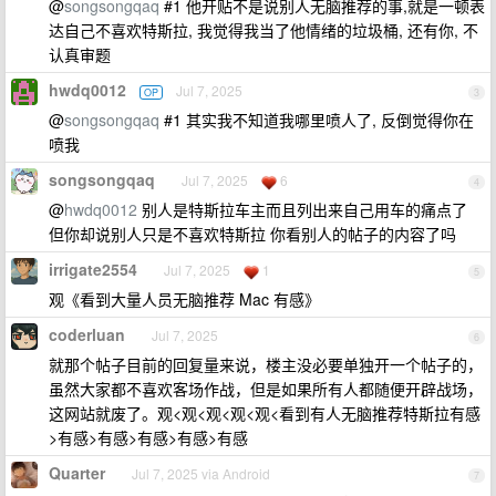
@
songsongqaq
#1 他开贴不是说别人无脑推荐的事,就是一顿表
达自己不喜欢特斯拉, 我觉得我当了他情绪的垃圾桶, 还有你, 不
认真审题
hwdq0012
Jul 7, 2025
OP
3
@
songsongqaq
#1 其实我不知道我哪里喷人了, 反倒觉得你在
喷我
songsongqaq
Jul 7, 2025
6
4
@
hwdq0012
别人是特斯拉车主而且列出来自己用车的痛点了
但你却说别人只是不喜欢特斯拉 你看别人的帖子的内容了吗
irrigate2554
Jul 7, 2025
1
5
观《看到大量人员无脑推荐 Mac 有感》
coderluan
Jul 7, 2025
6
就那个帖子目前的回复量来说，楼主没必要单独开一个帖子的，
虽然大家都不喜欢客场作战，但是如果所有人都随便开辟战场，
这网站就废了。观<观<观<观<观<看到有人无脑推荐特斯拉有感
>有感>有感>有感>有感>有感
Quarter
Jul 7, 2025 via Android
7