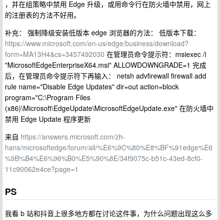
，并在组策略中禁用 Edge 升级，或用命令行在防火墙中禁用，网上
的注册表的方法不好用。
补充： 强制降级安装低版本 edge 浏览器的方法： 低版本下载：
https://www.microsoft.com/en-us/edge/business/download?
form=MA13H4&cs=3457492030
在管理员命令提示符：msiexec /i
"MicrosoftEdgeEnterpriseX64.msi" ALLOWDOWNGRADE=1 完成
后，在管理员命令提示符下再输入： netsh advfirewall firewall add
rule name="Disable Edge Updates" dir=out action=block
program="C:\Program Files
(x86)\Microsoft\EdgeUpdate\MicrosoftEdgeUpdate.exe" 在防火墙中
禁用 Edge Update 程序更新
来自
https://answers.microsoft.com/zh-
hans/microsoftedge/forum/all/%E6%9C%80%E8%BF%91edge%E6
%9B%B4%E6%96%B0%E5%90%8E/34f9075c-b51c-43ed-8cf0-
11c90062e4ce?page=1
PS
我看 b 站和抖音上很多地方都在讨论这件事，为什么问题出现这么多