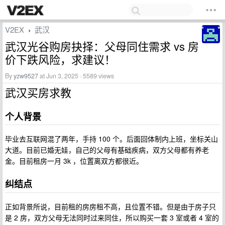
V2EX
武汉
›
武汉光谷购房抉择：父母同住需求 vs 房
价下跌风险，求建议！
By
yzw9527
at Jun 3, 2025 · 5589 views
武汉买房求教
个人背景
毕业去互联网混了两年，手持 100 个。后面回体制内上班，坐标关山
大道。目前已婚无娃，自己的父母有基础疾病，双方父母都有养老
金。目前租房一月 3k ，位置离双方都很近。
纠结点
正如背景所说，目前租的房房租不高，且位置不错。但是由于房子只
是 2 房，双方父母无法同时过来同住，所以购买一套 3 室或者 4 室的