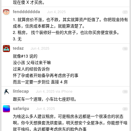
现在傻 X 才买房。
fenddddddda
Jun 4, 2025
17
1. 就算房价不涨，也不跌，其实就算资产贬值了。你把现金持有
成本，住房成本都算上，就能算清楚了。
2. 租房， 找个装修好一些的大房子，也比你买房便宜很多。
3. 无
tedaz
Jun 4, 2025
18
就像#13 说的
没小孩 父母过来干嘛
过来人的经验告诉你
怀了孕或者开始备孕再考虑房子的事
而且一定要一步到位 直接 4 房
littlecap
Jun 4, 2025 via iPhone
19
跟买车一个道理，小车比七座舒坦。
safarigu
Jun 4, 2025
20
为啥这么多人建议租房，可是租房永远都是一个很凑合的状态
啊，你今天想换套洗烘套装，明天想安个全屋净水，你能想干啥
就干啥吗，永远都要考虑房东的脸色办事