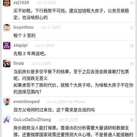
zsj1029
Jun 3, 2025
1
买不如租，下行趋势不可挡，建议加钱租大房子，公务员很稳
定，也没啥担心的
buyerhou
Jun 3, 2025
2
租个 3 室的
xiapipi
Jun 3, 2025
3
先租 2 年再说吧。
finab
Jun 3, 2025
4
当前房价是多空平衡下的结果，至于之后会涨会跌谁敢打包票
呢，问涨跌无意义
如果承受不了跌的代价，就租个大房子呗，为啥租大房子不在你
的选择范围内？
eventlooped
Jun 3, 2025 via iPhone
5
双方父母同时过来住，这个需求是合适的吗
GuLuDaDuiZhang
Jun 3, 2025
6
房价趋势没人能打保票。靠谱点的分析需要大量调研和数据支
撑，还要揣摩国家政策还要预测大众心理，不是普通人能接触的