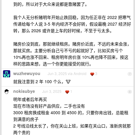
到的，所以对于大众来说都是靠赌罢了。
我个人无分析赌明年开始止跌回稳，因为任正非在 2022 把寒气
传递给每个人说 3-5 年内经济不会好转，假设最晚 2027 经济好
转，那么 2026 或许是上车的好时候，不至于亏太多。
赌房价没到底，那就继续租房。赌房价近底，不远的未来会涨，
那就买房。主要分析自己亏不亏的起就好了，比如买房亏个
10%再也涨不回来、租房明年房价涨 10%再也降不回来，按这
样的思路来想，选一个你更能接受的就行。
wuzhewuyou
Jun 3, 2025 via Android
3
7
就我注意到 2 年 100 个么，🐮
nokisubye
Jun 3, 2025
1
8
明年或者后年再买
现在市场没有好产品供应，二手也没有
3000 租房换成租金 4000 到 4500 的，只要你肯出钱，总能租
到满意的房子
2 号线沿线太长了，你在关山上班，如果在关山口，准新房就那
两个贵的