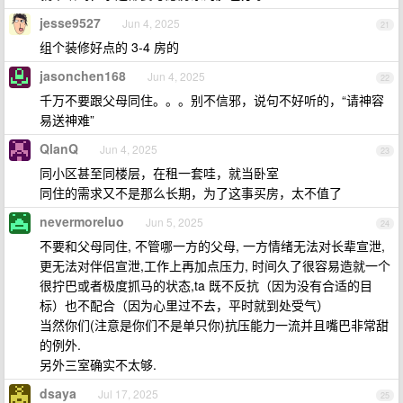
jesse9527
Jun 4, 2025
21
组个装修好点的 3-4 房的
jasonchen168
Jun 4, 2025
22
千万不要跟父母同住。。。别不信邪，说句不好听的，“请神容
易送神难”
QlanQ
Jun 4, 2025
23
同小区甚至同楼层，在租一套哇，就当卧室
同住的需求又不是那么长期，为了这事买房，太不值了
nevermoreluo
Jun 5, 2025
24
不要和父母同住, 不管哪一方的父母, 一方情绪无法对长辈宣泄,
更无法对伴侣宣泄,工作上再加点压力, 时间久了很容易造就一个
很拧巴或者极度抓马的状态,ta 既不反抗（因为没有合适的目
标）也不配合（因为心里过不去，平时就到处受气）
当然你们(注意是你们不是单只你)抗压能力一流并且嘴巴非常甜
的例外.
另外三室确实不太够.
dsaya
Jul 17, 2025
25