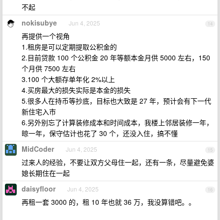
不起
nokisubye
Jun 4, 2025
14
再提供一个视角
1.租房是可以定期提取公积金的
2.目前贷款 100 个公积金 20 年等额本金月供 5000 左右，150
个月供 7500 左右
3.100 个大额存单年化 2%以上
4.买房最大的损失实际是本金的损失
5.很多人在持币等抄底，目标也大致是 27 年，预计会有下一代
新住宅入市
6.另外别忘了计算装修成本和时间成本，我楼上邻居装修一年，
晾一年，保守估计也花了 30 个，还没入住，搞不懂
MidCoder
Jun 4, 2025
15
过来人的经验，不要让双方父母住一起，还有一条，尽量避免婆
媳长期住在一起
daisyfloor
Jun 4, 2025
16
再租一套 3000 的，租 10 年也就 36 万，我没算错吧。。