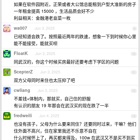
如果在软件园附近，正荣或者大公馆总能租到户型大准新的房子
一年租金提高 15000 ，生活品质会好不少
利益相关：金融港老韭菜一枚
wa007
Jun 3, 2025
9
已经知道会跌了。按照最近两年的跌速，想象一下到时候你心里
能不能接受，能就买呗
FloatK
Jun 3, 2025
10
同武汉的，你这个时候买房最好还要考虑下学区的问题
ScepterZ
Jun 3, 2025
11
双方父母同时来住也太压抑了吧
cwliang
Jun 3, 2025
12
不差钱+体制内，那就买，自己住的舒服
有认识的朋友 19 年那会在武汉买的现在跌了一半
fredweili
Jun 4, 2025
13
也没有孩子，父母为什么要来同住？还要同时过来，干嘛？他们
住外面不高兴，住在家里我还不乐意不自在
什么时候怀上了，再买都来得及，100w 在武汉又不是买不到买