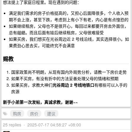
想法提上了家庭日程里。现在遇到的问题：
满足我们需求的房子价格挺高的，又担心后面降很多，个人收入预
期不会上涨，甚至下跌，考虑到上有小下有老，内心是有点惶恐的
如果继续租房，父母也不是很开心，每回过来都要开房去外面住，
总有龃龉。而且后面有娃后继续租房，父母很难接受
如果买房，我们想买在光谷周边近 2 号线沿线，其实选择很小。如
果费劲心思去买，可能终究不会满意
赐教
国家政策尚不明朗，从现有国内外局势分析，请教一下房价走势
如果不买房，有没有折中的方法妥善处理父母的情绪和预期
如果买房，求教大神们
光谷周边 2 号线地铁口
有哪些可以入手的
房源
新手小弟第一次发帖，真诚求教，谢谢~~
购房
房价
建议
25 replies
•
2025-07-17 04:58:27 +08:00