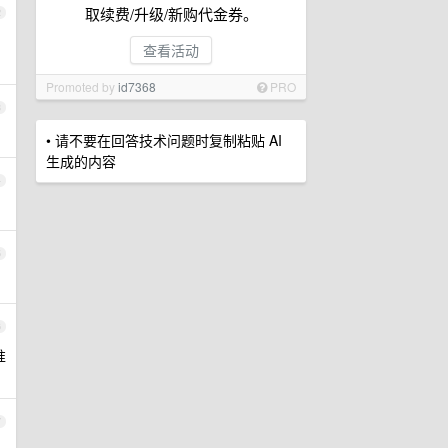
取续费/升级/新购代金券。
2
查看活动
Promoted by
id7368
PRO
3
• 请不要在回答技术问题时复制粘贴 AI
生成的内容
4
5
6
准
7