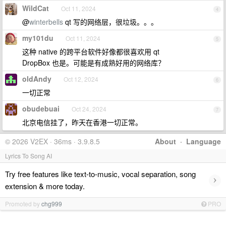
WildCat
Oct 11, 2024
4
@
winterbells
qt 写的网络层，很垃圾。。。
my101du
Oct 11, 2024
5
这种 native 的跨平台软件好像都很喜欢用 qt
DropBox 也是。可能是有成熟好用的网络库？
oldAndy
Oct 12, 2024
6
一切正常
obudebuai
Oct 24, 2024
7
北京电信挂了，昨天在香港一切正常。
© 2026 V2EX · 36ms · 3.9.8.5
About
·
Language
Lyrics To Song AI
Try free features like text-to-music, vocal separation, song
›
extension & more today.
Promoted by
chg999
PRO