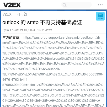
V2EX
问与答
›
outlook 的 smtp 不再支持基础验证
By
lol173
at Oct 10, 2024 · 1662 views
官方的文章；
https://wus.prod.support.services.microsoft.com/zh-
cn/office/%E6%96%B0%E5%BC%8F%E8%BA%AB%E4%BB%BD%
E9%AA%8C%E8%AF%81%E6%96%B9%E6%B3%95%E7%8E%B0
%E5%9C%A8%E9%9C%80%E8%A6%81%E7%BB%A7%E7%BB%
AD%E5%9C%A8%E9%9D%9Emicrosoft%E7%94%B5%E5%AD%90
%E9%82%AE%E4%BB%B6%E5%BA%94%E7%94%A8%E4%B8%A
D%E5%90%8C%E6%AD%A5-outlook-
%E7%94%B5%E5%AD%90%E9%82%AE%E4%BB%B6-c5d65390-
9676-4763-b41f-
d7986499a90d#:~:text=%E9%80%89%E6%8B%A9%E2%80%9C%
20%E7%A1%AE%E5%AE%9A%E2%80%9D%20%E4%BB%A5%E4
%BF%9D%E5%AD%98%E6%9B%B4%E6%94%B9%E3%80%82%2
01%20%E9%80%89%E6%8B%A9%20%E2%80%9C%E2%89%A1
%20%3E%20%E5%B8%90%E6%88%B7%E8%AE%BE%E7%BD%A