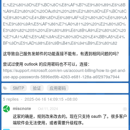
E,%E2%80%9D%EF%BC%8C%E8%AF%B7%E9%80%89%E6%8B
%A9%E2%80%9C%20OAuth2%20%28%E2%80%9D%EF%BC%8C
%E8%80%8C%E4%B8%8D%E6%98%AF%E2%80%9C%E6%99%A
E%E9%80%9A%E5%AF%86%E7%A0%81%29%20%E2%80%9D%
E3%80%82%205%20%E9%80%89%E6%8B%A9%E2%80%9C%20
%E7%A1%AE%E5%AE%9A%E2%80%9D%20%E4%BB%A5%E4%
BF%9D%E5%AD%98%E6%9B%B4%E6%94%B9%E3%80%82
这导致自己服务发邮件的功能直接不能有，有遇到相同问题的吗？
尝试过使用 outlook 的应用密码也不可以，连接：
https://support.microsoft.com/en-us/account-billing/how-to-get-and-
use-app-passwords-5896ed9b-4263-e681-128a-a6f2979a7944
SMTP
验证
应用密码
5 replies
•
2025-04-16 14:09:15 +08:00
miscnote
Oct 11, 2024
1
这家的确是，规则改来改去的。现在只支持 oauth 了。很多客户
端软件会无法使用，或者需要升级程序。