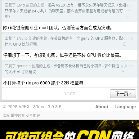
回复了 Livid 创建的主题
如果 V2EX 上有一组不永久保存聊天记录（比如
4 月
›
17
只保存 7 天或者 24 小时）的聊天室，那么会开启哪些有用或者有趣的可
日
能？
除非花钱雇佣专业 mod 团队，否则管理方面会成为灾难。
回复了 sNullp 创建的主题
在美西机房有一个 gen3 的 GPU 服务器，配
4 月 8
›
日
什么 GPU 比较好租
仔细想了一下，考虑到电费，似乎还是不装 GPU 性价比最高。
回复了 germain 创建的主题
准备离职长休搞自己的小项目--求个抗造
3 月 17
›
日
的大杯 AI 订阅建议
不打算搞个 rtx pro 6000 跑个 32B 模型嘛
1/107
© 2026 V2EX · 33ms · 3.9.8.5
About
·
Language
重新掌控应用安全加速