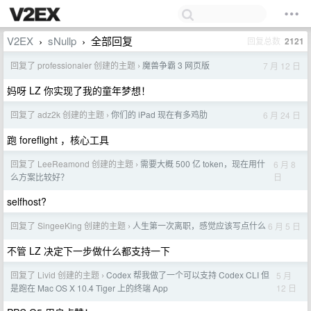
V2EX
sNullp
全部回复
回复总数
2121
›
›
回复了 professionaler 创建的主题
魔兽争霸 3 网页版
7 月 12 日
›
妈呀 LZ 你实现了我的童年梦想！
回复了 adz2k 创建的主题
你们的 iPad 现在有多鸡肋
6 月 24 日
›
跑 foreflight ，核心工具
回复了 LeeReamond 创建的主题
需要大概 500 亿 token，现在用什
6 月 8
›
日
么方案比较好？
selfhost?
回复了 SingeeKing 创建的主题
人生第一次离职，感觉应该写点什么
6 月 5 日
›
不管 LZ 决定下一步做什么都支持一下
回复了 Livid 创建的主题
Codex 帮我做了一个可以支持 Codex CLI 但
5 月
›
12 日
是跑在 Mac OS X 10.4 Tiger 上的终端 App