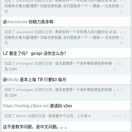
回复了 JoeJoeJoe 创建的主题
再来安利一个中年男人的兴趣论坛 M 站,
4 月
›
23
风格有点像大疆/理想? 功能也很有趣, 总归是能多一个 ~~摸鱼~~ 交友的地
日
方
@
JoeJoeJoe
你精力真多啊
回复了 JoeJoeJoe 创建的主题
再来安利一个中年男人的兴趣论坛 M 站,
4 月
›
23
风格有点像大疆/理想? 功能也很有趣, 总归是能多一个 ~~摸鱼~~ 交友的地
日
方
LZ 要走了吗？ go/spl 没你怎么办？
回复了 cnhongwei 创建的主题
请大家推荐一下海外哪些便宜的存储
4 月 21
›
日
及 CDN
@
sNullp
基本上每 TB 只要$3 每月
回复了 cnhongwei 创建的主题
请大家推荐一下海外哪些便宜的存储
4 月 21
›
日
及 CDN
https://hosting.z3box.net
邀请码 v2ex
回复了 Wolvin 创建的主题
我准备开个公司，上 5 休 4
4 月 21 日
›
这不是数学问题，是中文问题。。。