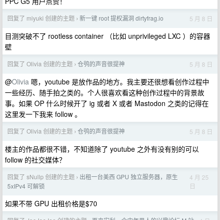
PPC G5 用户点赞！
回复了 miyuki 创建的主题
新一键 root 提权漏洞 dirtyfrag.io
5 月 8 日
›
目测突破不了 rootless container （比如 unprivileged LXC ）的容器
壁
回复了 Olivia 创建的主题
仓鸮的声音很提神
5 月 8 日
›
@
Olivia
嗯，youtube 是放作品的地方。我主要还很想看创作过程中
一些经历、随手拍之类的。个人很喜欢看这种创作过程中的背景故
事。如果 OP 什么时候开了 ig 或者 X 或者 Mastodon 之类的记得在
这里发一下我来 follow 。
回复了 Olivia 创建的主题
仓鸮的声音很提神
5 月 8 日
›
楼主的作品都很不错，不知道除了 youtube 之外有没有别的可以
follow 的社交媒体？
回复了 sNullp 创建的主题
出租一台美西 GPU 独立服务器，原生
4 月 25
›
日
5xIPv4 可解锁
如果不带 GPU 出租价格是$70