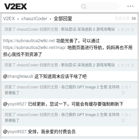
V2EX
chaoziCoder
全部回复
回复总数
38
›
›
回复了 chaoziCoder 创建的主题
新站尝试-深海迷航 2 游戏攻略站
5 月 23 日
›
https://subnautica2wiki.net
功能完善了，可以通过
https://subnautica2wiki.net/map/
地图页面进行导航，妈妈再也不用
担心我找不到资源了
回复了 chaoziCoder 创建的主题
新站尝试-深海迷航 2 游戏攻略站
5 月 15 日
›
@
zhangfeiwudi
这下知道周末应该干啥了吧
回复了 chaoziCoder 创建的主题
自己做的 GPT Image 2 生图 支持场
5 月 1
›
日
景模板了
@
yoyo9527
已经更新，您试一下，可能会有缓存要强制刷新下
回复了 chaoziCoder 创建的主题
自己做的 GPT Image 2 生图 支持场
5 月 1
›
日
景模板了
@
yoyo9527
安排，我亲爱的付费会员