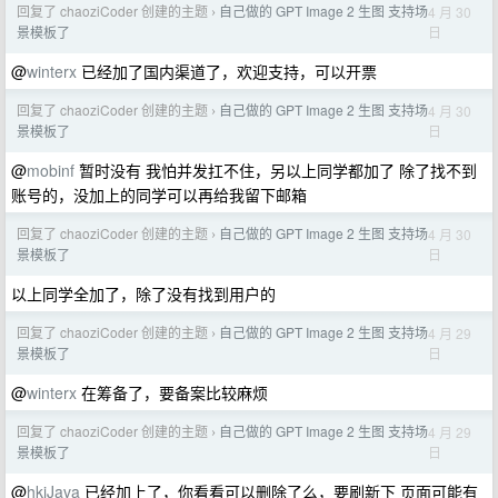
回复了 chaoziCoder 创建的主题
自己做的 GPT Image 2 生图 支持场
4 月 30
›
日
景模板了
@
winterx
已经加了国内渠道了，欢迎支持，可以开票
回复了 chaoziCoder 创建的主题
自己做的 GPT Image 2 生图 支持场
4 月 30
›
日
景模板了
@
mobinf
暂时没有 我怕并发扛不住，另以上同学都加了 除了找不到
账号的，没加上的同学可以再给我留下邮箱
回复了 chaoziCoder 创建的主题
自己做的 GPT Image 2 生图 支持场
4 月 30
›
日
景模板了
以上同学全加了，除了没有找到用户的
回复了 chaoziCoder 创建的主题
自己做的 GPT Image 2 生图 支持场
4 月 29
›
日
景模板了
@
winterx
在筹备了，要备案比较麻烦
回复了 chaoziCoder 创建的主题
自己做的 GPT Image 2 生图 支持场
4 月 29
›
日
景模板了
@
hkiJava
已经加上了，你看看可以删除了么，要刷新下 页面可能有