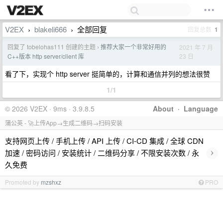
V2EX
blakeli666
全部回复
回复总数
1
›
›
回复了 tobelohas111 创建的主题
推荐大家一个非常好用的
2021 年 7 月
›
23 日
C++版本 http server/client 库
看了下，实现个 http server 挺简单的，计算和通信并列的想法很赞
1/1
© 2026 V2EX · 9ms · 3.9.8.5
About
·
Language
蒲公英 - 🚀上传App→生成二维码→扫码安装
支持网页上传 / 手机上传 / API 上传 / CI-CD 集成 / 全球 CDN
›
加速 / 密码访问 / 安装统计 / 二维码分享 / 不限安装次数 / 永
久免费
Promoted by
mzshxz
PRO