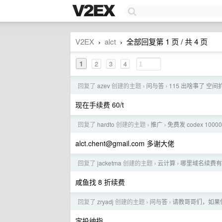
V2EX
alct
全部回复第 1 页 / 共 4 页
›
›
1
2
3
4
回复了
azev
创建的主题
问与答
115 出啥事了 空
›
›
现在手续费 60/t
回复了
hardto
创建的主题
推广
免费发 codex 1000
›
›
alct.chent@gmail.com
多谢大佬
回复了
jacketma
创建的主题
云计算
哪里域名续费有优
›
›
咸鱼找 8 折续费
回复了
zryadj
创建的主题
问与答
请教哥哥们，如果你
›
›
定投纳指