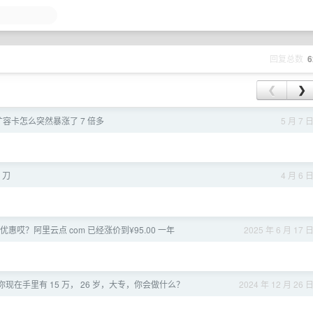
回复总数
6
❮
❯
间扩容卡怎么突然暴涨了 7 倍多
5 月 7 
0 刀
4 月 6 
惠哎？阿里云点 com 已经涨价到¥95.00 一年
2025 年 6 月 17 
现在手里有 15 万， 26 岁，大专，你会做什么？
2024 年 12 月 26 