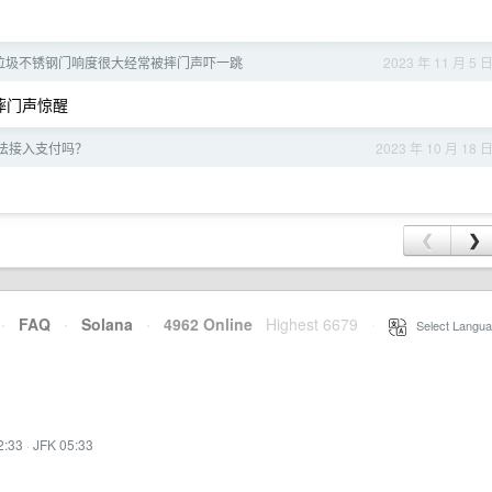
垃圾不锈钢门响度很大经常被摔门声吓一跳
2023 年 11 月 5 
摔门声惊醒
法接入支付吗？
2023 年 10 月 18 
❮
❯
·
FAQ
·
Solana
·
4962 Online
Highest 6679
·
Select Langua
2:33
·
JFK 05:33