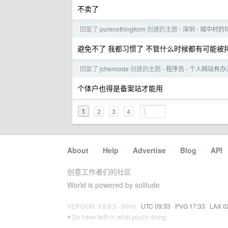
不卖了
回复了
purenothingform
创建的主题
深圳
城中村的
›
›
避免不了 我都习惯了 不管什么时候都有可能被
回复了
jchencode
创建的主题
程序员
个人网站有办
›
›
个体户也得是备案站才能用
1
2
3
4
About
·
Help
·
Advertise
·
Blog
·
API
创意工作者们的社区
World is powered by solitude
VERSION: 3.9.8.5 · 35ms ·
UTC 09:33
·
PVG 17:33
·
LAX 0
♥ Do have faith in what you're doing.