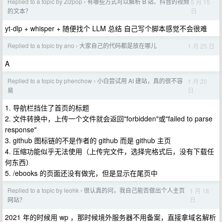
Replied to a topic by Zizpop
有哪些方式可以解析 B 站、抖音的视频
5 月 15
›
日
的文本？
yt-dlp + whisper + 随便找个 LLM 总结 自己写个脚本感觉不会很难
Replied to a topic by ano
大家自己的代码都是放在哪儿
1 月 25 日
›
A
Replied to a topic by phenchow
小白尝试用 AI 建站，真的很不容
1 月 20
›
日
易
1. 导航栏挡住了首页的标题
2. 文件转换中，上传一个文件就会返回"forbidden"或"failed to parse
response"
3. github 图标链的不是作者的 github 而是 github 主页
4. 压缩功能似乎无法使用（上传完文件，选择完格式后，没有下载任
何东西）
5. /ebooks 的页面还没有做完，但是显示在尾页中
Replied to a topic by leohk
很认真的问，我自己能否做出个人主页
1 月 18
›
日
网站？
2021 年的时候用 wp ，那时候境外服务器不用备案，直接拿域名解析