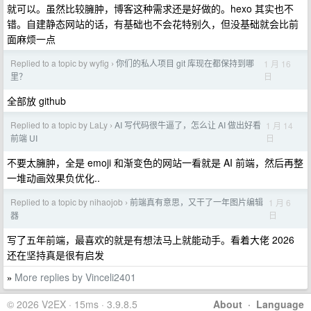
就可以。虽然比较臃肿，博客这种需求还是好做的。hexo 其实也不
错。自建静态网站的话，有基础也不会花特别久，但没基础就会比前
面麻烦一点
Replied to a topic by wyfig
你们的私人项目 git 库现在都保持到哪
1 月 16
›
日
里？
全部放 github
Replied to a topic by LaLy
AI 写代码很牛逼了，怎么让 AI 做出好看
1 月 14
›
日
前端 UI
不要太臃肿，全是 emoji 和渐变色的网站一看就是 AI 前端，然后再整
一堆动画效果负优化..
Replied to a topic by nihaojob
前端真有意思，又干了一年图片编辑
1 月 6
›
日
器
写了五年前端，最喜欢的就是有想法马上就能动手。看着大佬 2026
还在坚持真是很有启发
More replies by Vinceli2401
»
© 2026 V2EX · 15ms · 3.9.8.5
About
·
Language