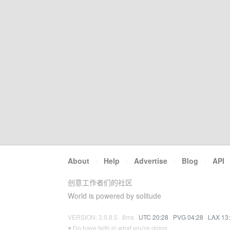
About
·
Help
·
Advertise
·
Blog
·
API
创意工作者们的社区
World is powered by solitude
VERSION: 3.9.8.5 · 8ms ·
UTC 20:28
·
PVG 04:28
·
LAX 13
♥ Do have faith in what you're doing.