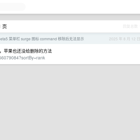
1 页
回复总数
 beta5 菜单栏 surge 图标 command 移除后无法显示
2025 年 8 月 12 
，苹果也还没给删除的方法
/256079084?sortBy=rank