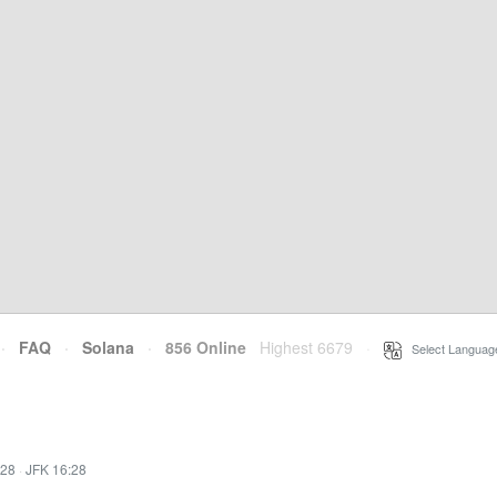
·
FAQ
·
Solana
·
856 Online
Highest 6679
·
Select Languag
:28
·
JFK 16:28