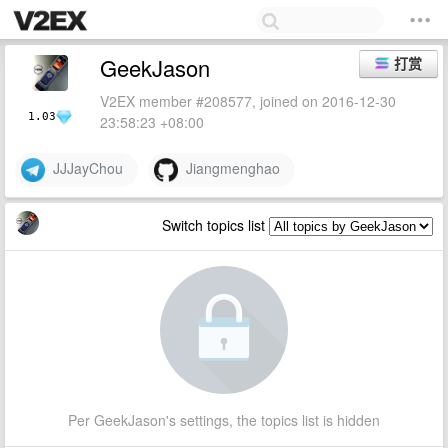
GeekJason
打赏
V2EX member #208577, joined on 2016-12-30
1.03
23:58:23 +08:00
JJJayChou
Jiangmenghao
Switch topics list
Per GeekJason's settings, the topics list is hidden