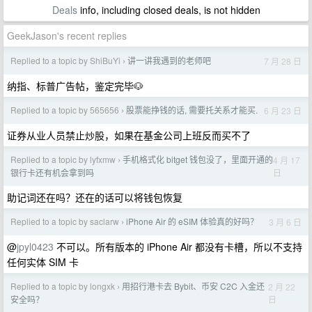
Deals
info, including closed deals, is not hidden
GeekJason's recent replies
Replied to a topic by ShiBuYi
讲一讲我遇到的老师吧
7 月 28 日
›
纳指、标普广告帖，鉴定完毕🐶
Replied to a topic by 565656
股票能挣钱的话, 需要托关系才能买.
6 月 23 日
›
证券从业人员禁止炒股，如果在基金公司上班反而买不了
Replied to a topic by lyfxmw
手机格式化 bitget 钱包没了，里面开通的
4 月 17
›
日
银行卡还有机会拿到吗
助记词还在吗？还在的话可以将钱包恢复
Replied to a topic by saclarw
iPhone Air 的 eSIM 体验真的好吗？
3 月 6 日
›
@
jpyl0423
不可以。所有版本的 iPhone Air 都没有卡槽，所以不支持
任何实体 SIM 卡
Replied to a topic by longxk
用招行港卡去 Bybit、币安 C2C 入金还
2 月 22
›
日
安全吗？