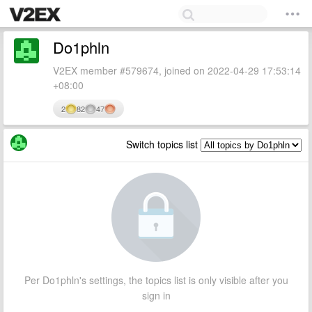
Do1phln
V2EX member #579674, joined on 2022-04-29 17:53:14
+08:00
2
82
47
Switch topics list
Per Do1phln's settings, the topics list is only visible after you
sign in