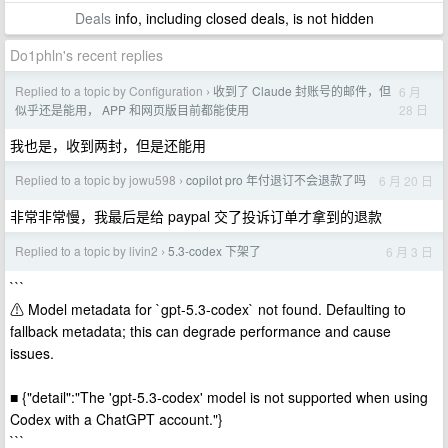
Deals
info, including closed deals, is not hidden
Do1phln's recent replies
Replied to a topic by Configuration
收到了 Claude 封账号的邮件，但
6 月
›
28 日
似乎还是能用， APP 和网页版目前都能使用
我也是，收到两封，但是还能用
Replied to a topic by jowu598
copilot pro 年付退订不会退款了吗
6 月 20 日
›
非常非常慢，我最后是给 paypal 交了投诉订单才拿到的退款
Replied to a topic by livin2
5.3-codex 下架了
6 月 3 日
›
```
⚠ Model metadata for `gpt-5.3-codex` not found. Defaulting to
fallback metadata; this can degrade performance and cause
issues.
■ {"detail":"The 'gpt-5.3-codex' model is not supported when using
Codex with a ChatGPT account."}
```