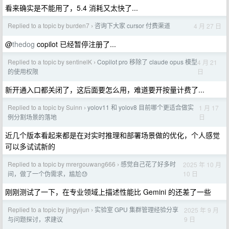
看来确实是不能用了，5.4 消耗又太快了...
Replied to a topic by burden7
咨询下大家 cursor 付费渠道
4 月 27 日
›
@
thedog
copilot 已经暂停注册了...
Replied to a topic by sentinelK
Copilot pro 移除了 claude opus 模型
4 月 21
›
日
的使用权限
新开通入口都关闭了，这后面要怎么用，难道要开按量计费了...
Replied to a topic by Suinn
yolov11 和 yolov8 目前哪个更适合做实
1 月 17
›
日
例分割场景的落地
近几个版本看起来都是在对实时推理和部署场景做的优化，个人感觉
可以多试试新的
Replied to a topic by mrergouwang666
感觉自己花了好多时
2025 年 10 月
›
10 日
间，做了一个伪需求，尴尬😓
刚刚测试了一下，在专业领域上描述性能比 Gemini 的还差了一些
Replied to a topic by jingyijun
实验室 GPU 集群管理经验分享
2025 年 9 月
›
9 日
与问题探讨，求建议