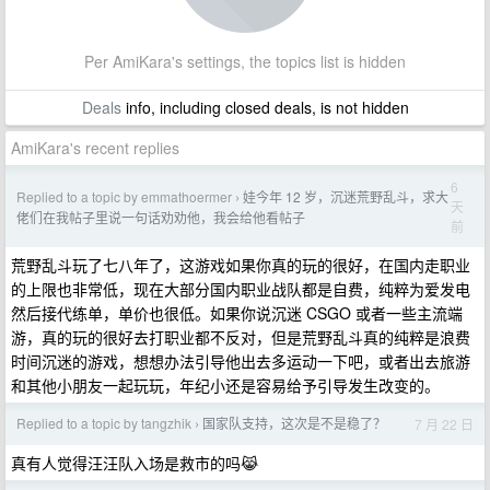
Per AmiKara's settings, the topics list is hidden
Deals
info, including closed deals, is not hidden
AmiKara's recent replies
6
Replied to a topic by emmathoermer
娃今年 12 岁，沉迷荒野乱斗，求大
›
天
佬们在我帖子里说一句话劝劝他，我会给他看帖子
前
荒野乱斗玩了七八年了，这游戏如果你真的玩的很好，在国内走职业
的上限也非常低，现在大部分国内职业战队都是自费，纯粹为爱发电
然后接代练单，单价也很低。如果你说沉迷 CSGO 或者一些主流端
游，真的玩的很好去打职业都不反对，但是荒野乱斗真的纯粹是浪费
时间沉迷的游戏，想想办法引导他出去多运动一下吧，或者出去旅游
和其他小朋友一起玩玩，年纪小还是容易给予引导发生改变的。
Replied to a topic by tangzhik
国家队支持，这次是不是稳了？
7 月 22 日
›
真有人觉得汪汪队入场是救市的吗😹