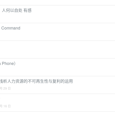
：人何以自处 有感
 Command
 Phone）
—浅析人力资源的不可再生性与复利的运用
 月 29 日
活
 月 16 日