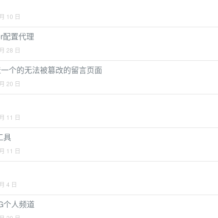
 月 10 日
ger配置代理
 月 28 日
链打造一个的无法被篡改的留言页面
 月 20 日
 月 11 日
工具
 月 11 日
 月 4 日
G个人频道
 月 20 日